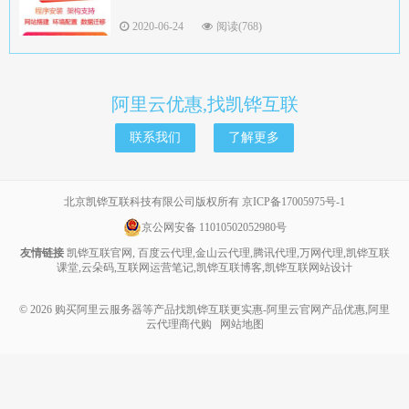
2020-06-24
阅读(768)
阿里云优惠,找凯铧互联
联系我们
了解更多
北京凯铧互联科技有限公司版权所有
京ICP备17005975号-1
京公网安备 11010502052980号
友情链接
凯铧互联官网
,
百度云代理
,
金山云代理
,
腾讯代理
,
万网代理
,
凯铧互联
课堂
,
云朵码
,
互联网运营笔记
,
凯铧互联博客
,
凯铧互联网站设计
© 2026
购买阿里云服务器等产品找凯铧互联更实惠-阿里云官网产品优惠,阿里
云代理商代购
网站地图