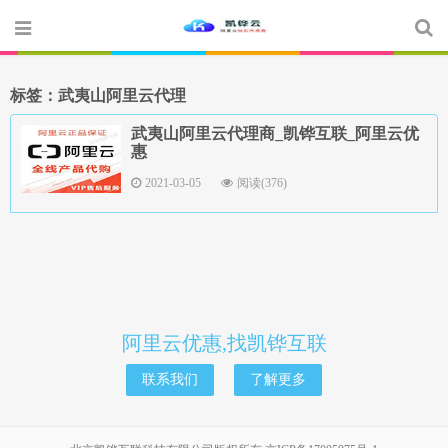
标签：武夷山阿里云代理
武夷山阿里云代理商_凯铧互联_阿里云优
惠
2021-03-05
阅读(376)
阿里云优惠,找凯铧互联
联系我们
了解更多