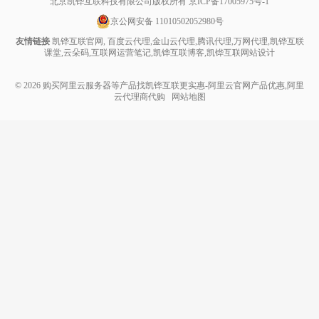
北京凯铧互联科技有限公司版权所有
京ICP备17005975号-1
京公网安备 11010502052980号
友情链接
凯铧互联官网
,
百度云代理
,
金山云代理
,
腾讯代理
,
万网代理
,
凯铧互联
课堂
,
云朵码
,
互联网运营笔记
,
凯铧互联博客
,
凯铧互联网站设计
© 2026
购买阿里云服务器等产品找凯铧互联更实惠-阿里云官网产品优惠,阿里
云代理商代购
网站地图