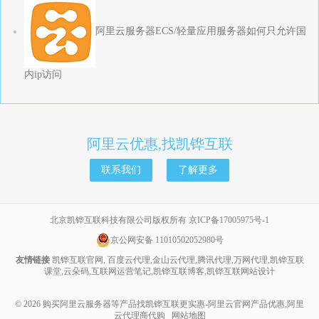
阿里云服务器ECS/轻量应用服务器如何只允许国
内ip访问
阿里云优惠,找凯铧互联
联系我们
了解更多
北京凯铧互联科技有限公司版权所有
京ICP备17005975号-1
京公网安备 11010502052980号
友情链接
凯铧互联官网
,
百度云代理
,
金山云代理
,
腾讯代理
,
万网代理
,
凯铧互联
课堂
,
云朵码
,
互联网运营笔记
,
凯铧互联博客
,
凯铧互联网站设计
© 2026
购买阿里云服务器等产品找凯铧互联更实惠-阿里云官网产品优惠,阿里
云代理商代购
网站地图