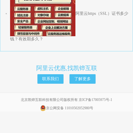
阿里云https（SSL）证书多少
钱？有效期多久？
阿里云优惠,找凯铧互联
联系我们
了解更多
北京凯铧互联科技有限公司版权所有
京ICP备17005975号-1
京公网安备 11010502052980号
友情链接
凯铧互联官网
,
百度云代理
,
金山云代理
,
腾讯代理
,
万网代理
,
凯铧互联
课堂
,
云朵码
,
互联网运营笔记
,
凯铧互联博客
,
凯铧互联网站设计