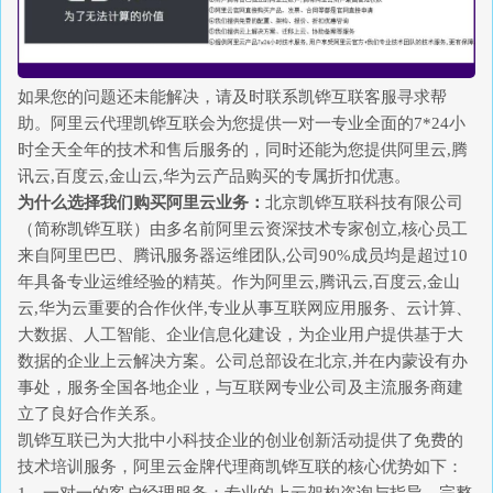
如果您的问题还未能解决，请及时联系凯铧互联客服寻求帮
助。阿里云代理凯铧互联会为您提供一对一专业全面的7*24小
时全天全年的技术和售后服务的，同时还能为您提供阿里云,腾
讯云,百度云,金山云,华为云产品购买的专属折扣优惠。
为什么选择我们购买阿里云业务：
北京凯铧互联科技有限公司
（简称凯铧互联）由多名前阿里云资深技术专家创立,核心员工
来自阿里巴巴、腾讯服务器运维团队,公司90%成员均是超过10
年具备专业运维经验的精英。作为阿里云,腾讯云,百度云,金山
云,华为云重要的合作伙伴,专业从事互联网应用服务、云计算、
大数据、人工智能、企业信息化建设，为企业用户提供基于大
数据的企业上云解决方案。公司总部设在北京,并在内蒙设有办
事处，服务全国各地企业，与互联网专业公司及主流服务商建
立了良好合作关系。
凯铧互联已为大批中小科技企业的创业创新活动提供了免费的
技术培训服务，阿里云金牌代理商凯铧互联的核心优势如下：