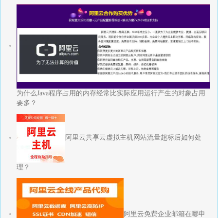
为什么Java程序占用的内存经常比实际应用运行产生的对象占用
要多？
阿里云共享云虚拟主机网站流量超标后如何处
理？
阿里云免费企业邮箱在哪申