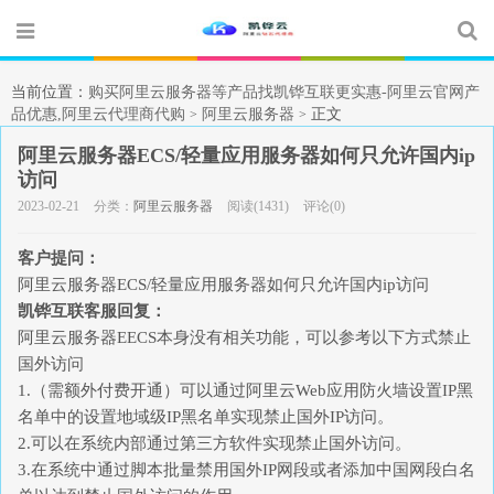
当前位置：
购买阿里云服务器等产品找凯铧互联更实惠-阿里云官网产
品优惠,阿里云代理商代购
阿里云服务器
正文
>
>
阿里云服务器ECS/轻量应用服务器如何只允许国内ip
访问
2023-02-21
分类：
阿里云服务器
阅读(1431)
评论(0)
客户提问：
阿里云服务器ECS/轻量应用服务器如何只允许国内ip访问
凯铧互联客服回复：
阿里云服务器EECS本身没有相关功能，可以参考以下方式禁止
国外访问
1.（需额外付费开通）可以通过阿里云Web应用防火墙设置IP黑
名单中的设置地域级IP黑名单实现禁止国外IP访问。
2.可以在系统内部通过第三方软件实现禁止国外访问。
3.在系统中通过脚本批量禁用国外IP网段或者添加中国网段白名