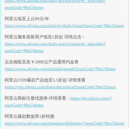
https://www.aliyun.com/daily-act/ecs/activity_selection?
userCode=9bn7dnmn
阿里云低至上云89元/年
https://www.aliyun.com/activity/daily/cloud?userCode=9bn7dnmn
阿里云服务器新用户低至1折起 详情点击：
https://www.aliyun.com/daily-act/ecs/activity_selection?
userCode=9bn7dnmn
点击领取至高￥2000云产品通用代金券
https://www.aliyun.com/minisite/goods?userCode=9bn7dnmn
阿里云CDN爆款产品低至5.5折起 详情查看
https://yqh.aliyun.com/live/cdncarnival?userCode=9bn7dnmn
阿里云商标注册优惠券:详情查看：
https://tm.aliyun.com/?
userCode=9bn7dnmn
阿里云爆款数据库1折特惠
https://www.aliyun.com/database/dbfirstbuy?userCode=9bn7dnmn