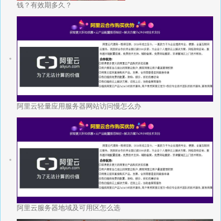
钱？有效期多久？
阿里云轻量应用服务器网站访问慢怎么办
阿里云服务器地域及可用区怎么选