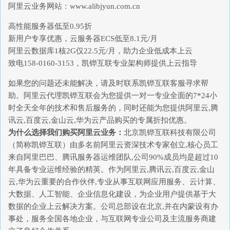
阿里云业务网站：www.alibjyun.com.cn
高性能服务器低至0.95折
新用户专享优惠，云服务器ECS低至8.1元/月
阿里云数据库1核2G仅22.5元/月，助力企业低成本上云
致电158-0160-3153，凯铧互联专业架构师提供上云指导
如果您的问题还未能解决，请及时联系凯铧互联客服寻求帮
助。阿里云代理凯铧互联会为您提供一对一专业全面的7*24小
时全天全年的技术和售后服务的，同时还能为您提供阿里云,腾
讯云,百度云,金山云,华为云产品购买的专属折扣优惠。
为什么选择我们购买阿里云业务：
北京凯铧互联科技有限公司
（简称凯铧互联）由多名前阿里云资深技术专家创立,核心员工
来自阿里巴巴、腾讯服务器运维团队,公司90%成员均是超过10
年具备专业运维经验的精英。作为阿里云,腾讯云,百度云,金山
云,华为云重要的合作伙伴,专业从事互联网应用服务、云计算、
大数据、人工智能、企业信息化建设，为企业用户提供基于大
数据的企业上云解决方案。公司总部设在北京,并在内蒙设有办
事处，服务全国各地企业，与互联网专业公司及主流服务商建