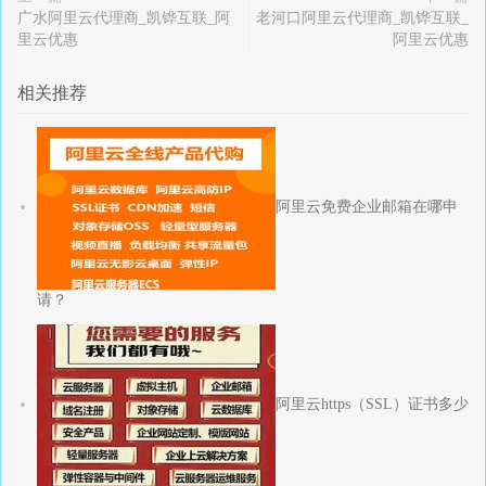
广水阿里云代理商_凯铧互联_阿
老河口阿里云代理商_凯铧互联_
里云优惠
阿里云优惠
相关推荐
阿里云免费企业邮箱在哪申
请？
阿里云https（SSL）证书多少