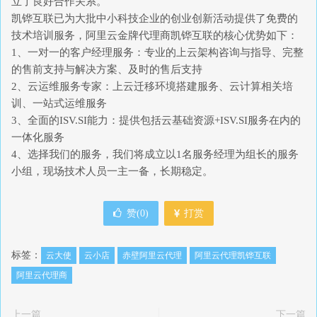
立了良好合作关系。
凯铧互联已为大批中小科技企业的创业创新活动提供了免费的
技术培训服务，阿里云金牌代理商凯铧互联的核心优势如下：
1、一对一的客户经理服务：专业的上云架构咨询与指导、完整
的售前支持与解决方案、及时的售后支持
2、云运维服务专家：上云迁移环境搭建服务、云计算相关培
训、一站式运维服务
3、全面的ISV.SI能力：提供包括云基础资源+ISV.SI服务在内的
一体化服务
4、选择我们的服务，我们将成立以1名服务经理为组长的服务
小组，现场技术人员一主一备，长期稳定。
赞(
0
)
打赏
标签：
云大使
云小店
赤壁阿里云代理
阿里云代理凯铧互联
阿里云代理商
上一篇
下一篇