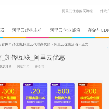
阿里云优惠购买流程
付款
器
阿里云虚拟主机
阿里云企业邮箱
存储与CD
云官网产品优惠,阿里云代理商代购
阿里云优惠活动
正文
>
>
_凯铧互联_阿里云优惠
优惠活动
阅读(414)
评论(0)