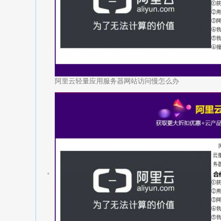
阿里云轻量应用服务器网站访问慢怎么办