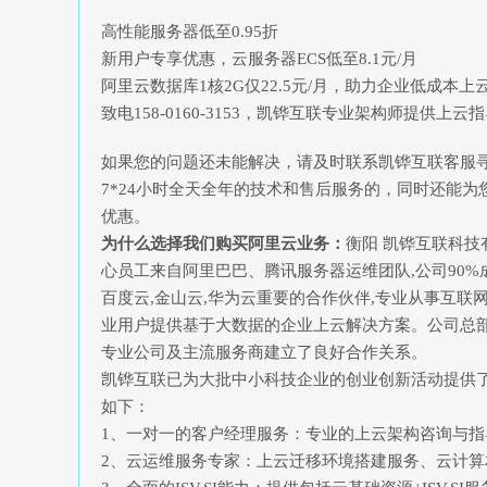
高性能服务器低至0.95折
新用户专享优惠，云服务器ECS低至8.1元/月
阿里云数据库1核2G仅22.5元/月，助力企业低成本上
致电158-0160-3153，凯铧互联专业架构师提供上云
如果您的问题还未能解决，请及时联系凯铧互联客服
7*24小时全天全年的技术和售后服务的，同时还能为
优惠。
为什么选择我们购买阿里云业务：
衡阳 凯铧互联科技
心员工来自阿里巴巴、腾讯服务器运维团队,公司90%
百度云,金山云,华为云重要的合作伙伴,专业从事互
业用户提供基于大数据的企业上云解决方案。公司总部
专业公司及主流服务商建立了良好合作关系。
凯铧互联已为大批中小科技企业的创业创新活动提供
如下：
1、一对一的客户经理服务：专业的上云架构咨询与
2、云运维服务专家：上云迁移环境搭建服务、云计