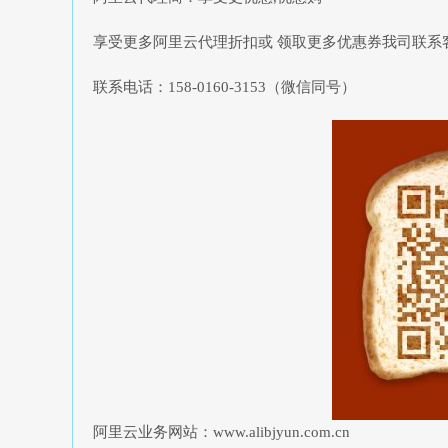
享受更多阿里云代理折扣或 领取更多优惠券我司联系客服QQ：32
联系电话：158-0160-3153（微信同号）
阿里云业务网站：www.alibjyun.com.cn