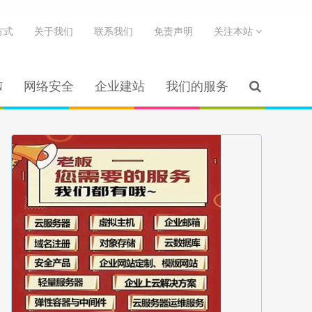
方式
关于我们
联系我们
免责声明
关注本站
N
网络安全
企业建站
我们的服务