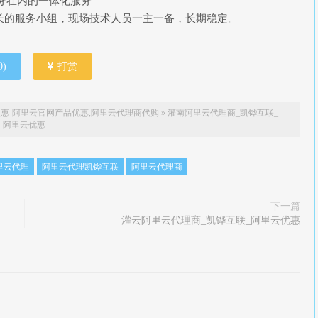
I服务在内的一体化服务
长的服务小组，现场技术人员一主一备，长期稳定。
0
)
打赏
惠-阿里云官网产品优惠,阿里云代理商代购
»
灌南阿里云代理商_凯铧互联_
阿里云优惠
里云代理
阿里云代理凯铧互联
阿里云代理商
下一篇
灌云阿里云代理商_凯铧互联_阿里云优惠