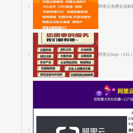
阿里云免费企业邮
阿里云https（S