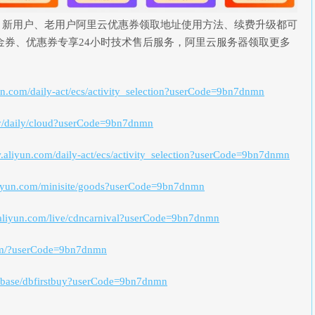
起，新用户、老用户阿里云优惠券领取地址使用方法、续费升级都可
代金券、优惠券专享24小时技术售后服务，阿里云服务器领取更多
un.com/daily-act/ecs/activity_selection?userCode=9bn7dnmn
ity/daily/cloud?userCode=9bn7dnmn
w.aliyun.com/daily-act/ecs/activity_selection?userCode=9bn7dnmn
liyun.com/minisite/goods?userCode=9bn7dnmn
h.aliyun.com/live/cdncarnival?userCode=9bn7dnmn
com/?userCode=9bn7dnmn
tabase/dbfirstbuy?userCode=9bn7dnmn