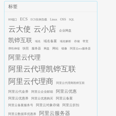
标签
ECS
OSS
Linux
80端口
ECS实例负载
SQL
云大使
云小店
企业网盘
凯铧互联
域名备案
域名
域名解析
存储
带宽
服务器
快照
网站
弹性伸缩
网盘
镜像
阿里云ecs服务器
阿里云代理
阿里云代理凯铧互联
阿里云代理商
阿里云代理商凯铧互联
阿里云优惠
阿里云代金券
阿里云企业邮箱
阿里云优惠券
阿里云优惠购买
阿里云备案
阿里云对象存储
阿里云折扣
阿里云备案服务号
阿里云服务器
阿里云数据库优惠券