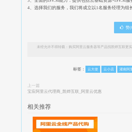
3、全面的ISV.SI能力：提供包括云基础资源+ISV.S
4、选择我们的服务，我们将成立以1名服务经理为组
赞(
未经允许不得转载：
购买阿里云服务器等产品找凯铧互联更实
标签：
云大使
云小店
灌南阿
上一篇
宝应阿里云代理商_凯铧互联_阿里云优惠
相关推荐