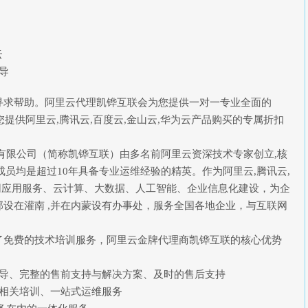
云
指导
寻求帮助。阿里云代理凯铧互联会为您提供一对一专业全面的
您提供阿里云,腾讯云,百度云,金山云,华为云产品购买的专属折扣
有限公司（简称凯铧互联）由多名前阿里云资深技术专家创立,核
成员均是超过10年具备专业运维经验的精英。作为阿里云,腾讯云,
联网应用服务、云计算、大数据、人工智能、企业信息化建设，为企
设在灌南 ,并在内蒙设有办事处，服务全国各地企业，与互联网
了免费的技术培训服务，阿里云金牌代理商凯铧互联的核心优势
指导、完整的售前支持与解决方案、及时的售后支持
算相关培训、一站式运维服务