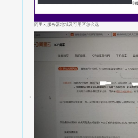
阿里云服务器地域及可用区怎么选