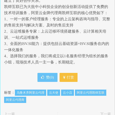
建立了良好合作关系。
凯铧互联已为大批中小科技企业的创业创新活动提供了免费的
技术培训服务，阿里云金牌代理商凯铧互联的核心优势如下：
1、一对一的客户经理服务：专业的上云架构咨询与指导、完整
的售前支持与解决方案、及时的售后支持
2、云运维服务专家：上云迁移环境搭建服务、云计算相关培
训、一站式运维服务
3、全面的ISV.SI能力：提供包括云基础资源+ISV.SI服务在内的
一体化服务
4、选择我们的服务，我们将成立以1名服务经理为组长的服务
小组，现场技术人员一主一备，长期稳定。
赞(
0
)
打赏
标签：
乌鲁木齐阿里云代理
云大使
云小店
阿里云代理凯铧互联
阿里云代理商
上一篇
下一篇