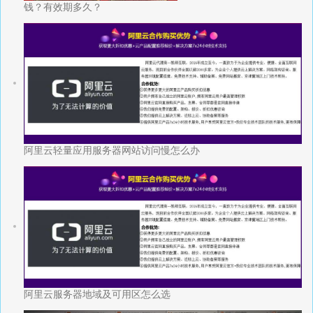
钱？有效期多久？
阿里云轻量应用服务器网站访问慢怎么办
阿里云服务器地域及可用区怎么选