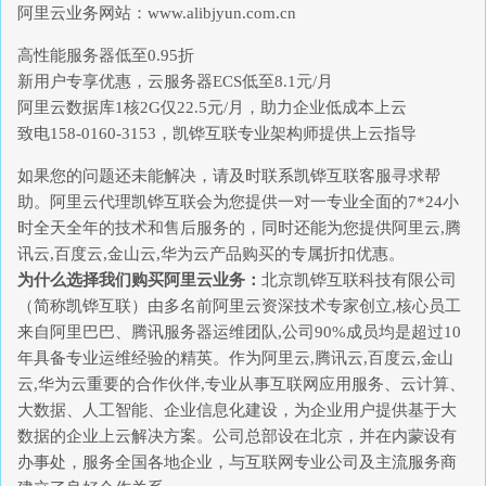
阿里云业务网站：www.alibjyun.com.cn
高性能服务器低至0.95折
新用户专享优惠，云服务器ECS低至8.1元/月
阿里云数据库1核2G仅22.5元/月，助力企业低成本上云
致电158-0160-3153，凯铧互联专业架构师提供上云指导
如果您的问题还未能解决，请及时联系凯铧互联客服寻求帮
助。阿里云代理凯铧互联会为您提供一对一专业全面的7*24小
时全天全年的技术和售后服务的，同时还能为您提供阿里云,腾
讯云,百度云,金山云,华为云产品购买的专属折扣优惠。
为什么选择我们购买阿里云业务：
北京凯铧互联科技有限公司
（简称凯铧互联）由多名前阿里云资深技术专家创立,核心员工
来自阿里巴巴、腾讯服务器运维团队,公司90%成员均是超过10
年具备专业运维经验的精英。作为阿里云,腾讯云,百度云,金山
云,华为云重要的合作伙伴,专业从事互联网应用服务、云计算、
大数据、人工智能、企业信息化建设，为企业用户提供基于大
数据的企业上云解决方案。公司总部设在北京，并在内蒙设有
办事处，服务全国各地企业，与互联网专业公司及主流服务商