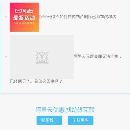
阿里云CDN如何在控制台删除已添加的域名
阿里云无影桌面无法连接，
已经两天了。是怎么回事啊？
阿里云优惠,找凯铧互联
联系我们
了解更多