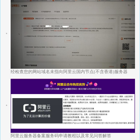
经检查您的网站域名未指向阿里云国内节点(不含香港)服务器
阿里云服务器备案服务码申请教程以及常见问答解答