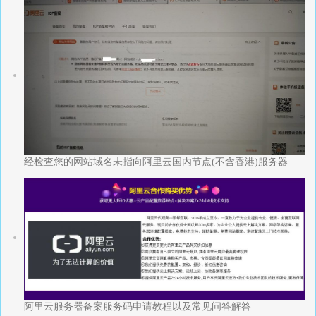
经检查您的网站域名未指向阿里云国内节点(不含香港)服务器
阿里云服务器备案服务码申请教程以及常见问答解答