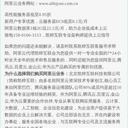
阿里云业务网站：www.alibjyun.com.cn
高性能服务器低至0.95折
新用户专享优惠，云服务器ECS低至8.1元/月
阿里云数据库1核2G仅22.5元/月，助力企业低成本上云
致电158-0160-3153，凯铧互联专业架构师提供上云指导
如果您的问题还未能解决，请及时联系凯铧互联客服寻求帮
助。阿里云代理凯铧互联会为您提供一对一专业全面的7*24小
时全天全年的技术和售后服务的，同时还能为您提供阿里云,腾
讯云,百度云,金山云,华为云产品购买的专属折扣优惠。
为什么选择我们购买阿里云业务：
北京凯铧互联科技有限公司
（简称凯铧互联）由多名前阿里云资深技术专家创立,核心员工
来自阿里巴巴、腾讯服务器运维团队,公司90%成员均是超过10
年具备专业运维经验的精英。作为阿里云,腾讯云,百度云,金山
云,华为云重要的合作伙伴,专业从事互联网应用服务、云计算、
大数据、人工智能、企业信息化建设，为企业用户提供基于大
数据的企业上云解决方案。公司总部设在北京，并在内蒙设有
办事处，服务全国各地企业，与互联网专业公司及主流服务商