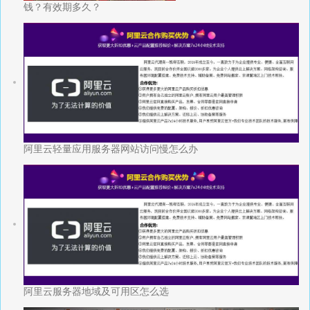
钱？有效期多久？
阿里云轻量应用服务器网站访问慢怎么办
阿里云服务器地域及可用区怎么选