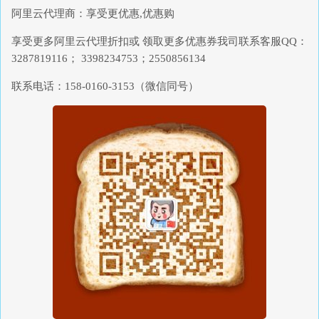
阿里云代理商：享受更优惠,优惠购
享受更多阿里云代理折扣或 领取更多优惠券我司联系客服QQ：
3287819116； 3398234753；2550856134
联系电话：158-0160-3153（微信同号）