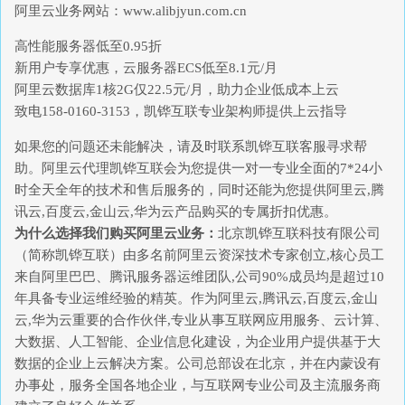
阿里云业务网站：www.alibjyun.com.cn
高性能服务器低至0.95折
新用户专享优惠，云服务器ECS低至8.1元/月
阿里云数据库1核2G仅22.5元/月，助力企业低成本上云
致电158-0160-3153，凯铧互联专业架构师提供上云指导
如果您的问题还未能解决，请及时联系凯铧互联客服寻求帮
助。阿里云代理凯铧互联会为您提供一对一专业全面的7*24小
时全天全年的技术和售后服务的，同时还能为您提供阿里云,腾
讯云,百度云,金山云,华为云产品购买的专属折扣优惠。
为什么选择我们购买阿里云业务：
北京凯铧互联科技有限公司
（简称凯铧互联）由多名前阿里云资深技术专家创立,核心员工
来自阿里巴巴、腾讯服务器运维团队,公司90%成员均是超过10
年具备专业运维经验的精英。作为阿里云,腾讯云,百度云,金山
云,华为云重要的合作伙伴,专业从事互联网应用服务、云计算、
大数据、人工智能、企业信息化建设，为企业用户提供基于大
数据的企业上云解决方案。公司总部设在北京，并在内蒙设有
办事处，服务全国各地企业，与互联网专业公司及主流服务商