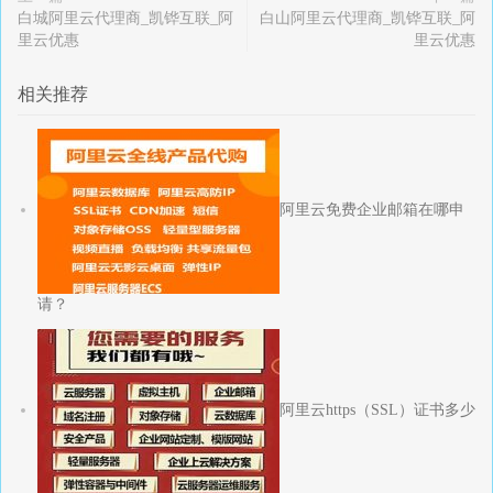
白城阿里云代理商_凯铧互联_阿
白山阿里云代理商_凯铧互联_阿
里云优惠
里云优惠
相关推荐
阿里云免费企业邮箱在哪申
请？
阿里云https（SSL）证书多少