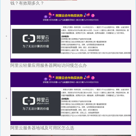
钱？有效期多久？
阿里云轻量应用服务器网站访问慢怎么办
阿里云服务器地域及可用区怎么选