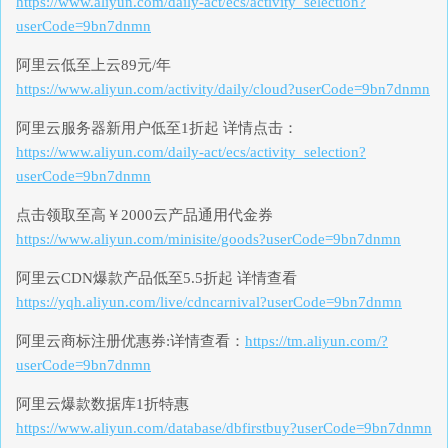
https://www.aliyun.com/daily-act/ecs/activity_selection?
userCode=9bn7dnmn
阿里云低至上云89元/年
https://www.aliyun.com/activity/daily/cloud?userCode=9bn7dnmn
阿里云服务器新用户低至1折起 详情点击：
https://www.aliyun.com/daily-act/ecs/activity_selection?
userCode=9bn7dnmn
点击领取至高￥2000云产品通用代金券
https://www.aliyun.com/minisite/goods?userCode=9bn7dnmn
阿里云CDN爆款产品低至5.5折起 详情查看
https://yqh.aliyun.com/live/cdncarnival?userCode=9bn7dnmn
阿里云商标注册优惠券:详情查看：
https://tm.aliyun.com/?
userCode=9bn7dnmn
阿里云爆款数据库1折特惠
https://www.aliyun.com/database/dbfirstbuy?userCode=9bn7dnmn