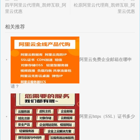
四平阿里云代理商_凯铧互联_阿
松原阿里云代理商_凯铧互联_阿
里云优惠
里云优惠
相关推荐
阿里云免费企业邮箱在哪申
请？
阿里云https（SSL）证书多少