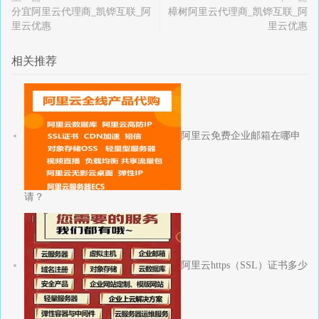
分宜阿里云代理商_凯铧互联_阿
樟树阿里云代理商_凯铧互联_阿
里云优惠
里云优惠
相关推荐
阿里云免费企业邮箱在哪申
请？
阿里云https（SSL）证书多少