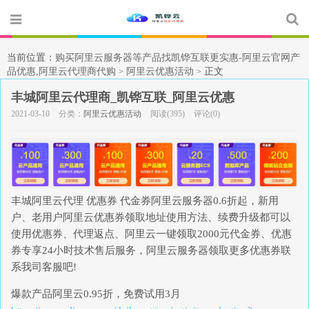
当前位置：
购买阿里云服务器等产品找凯铧互联更实惠-阿里云官网产
品优惠,阿里云代理商代购
阿里云优惠活动
正文
>
>
丰城阿里云代理商_凯铧互联_阿里云优惠
2021-03-10
分类：
阿里云优惠活动
阅读(395)
评论(0)
丰城阿里云代理 优惠券 代金券阿里云服务器0.6折起，新用
户、老用户阿里云优惠券领取地址使用方法、续费升级都可以
使用优惠券、代理返点、阿里云一键领取2000元代金券、优惠
券专享24小时技术售后服务，阿里云服务器领取更多优惠券联
系我司客服吧!
爆款产品阿里云0.95折，免费试用3月