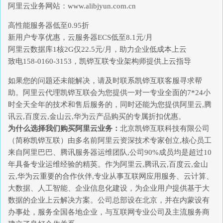
阿里云业务网站：www.alibjyun.com.cn
高性能服务器低至0.95折
新用户专享优惠，云服务器ECS低至8.1元/月
阿里云数据库1核2G仅22.5元/月，助力企业低成本上云
致电158-0160-3153，凯铧互联专业架构师提供上云指导
如果您的问题还未能解决，请及时联系凯铧互联客服寻求帮
助。阿里云代理凯铧互联会为您提供一对一专业全面的7*24小
时全天全年的技术和售后服务的，同时还能为您提供阿里云,腾
讯云,百度云,金山云,华为云产品购买的专属折扣优惠。
为什么选择我们购买阿里云业务：
北京凯铧互联科技有限公司
（简称凯铧互联）由多名前阿里云资深技术专家创立,核心员工
来自阿里巴巴、腾讯服务器运维团队,公司90%成员均是超过10
年具备专业运维经验的精英。作为阿里云,腾讯云,百度云,金山
云,华为云重要的合作伙伴,专业从事互联网应用服务、云计算、
大数据、人工智能、企业信息化建设，为企业用户提供基于大
数据的企业上云解决方案。公司总部设在北京，并在内蒙设有
办事处，服务全国各地企业，与互联网专业公司及主流服务商