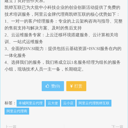
建立了良好合作关系。
凯铧互联已为大批中小科技企业的创业创新活动提供了免费的
技术培训服务，阿里云金牌代理商凯铧互联的核心优势如下：
1、一对一的客户经理服务：专业的上云架构咨询与指导、完整
的售前支持与解决方案、及时的售后支持
2、云运维服务专家：上云迁移环境搭建服务、云计算相关培
训、一站式运维服务
3、全面的ISV.SI能力：提供包括云基础资源+ISV.SI服务在内的
一体化服务
4、选择我们的服务，我们将成立以1名服务经理为组长的服务
小组，现场技术人员一主一备，长期稳定。
赞(
0
)
打赏
标签：
丰城阿里云代理
云大使
云小店
阿里云代理凯铧互联
阿里云代理商
上一篇
下一篇