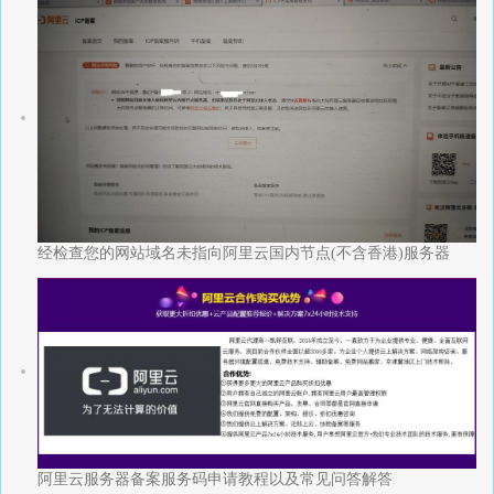
经检查您的网站域名未指向阿里云国内节点(不含香港)服务器
阿里云服务器备案服务码申请教程以及常见问答解答