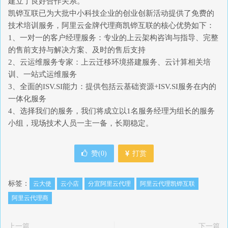
建立了良好合作关系。
凯铧互联已为大批中小科技企业的创业创新活动提供了免费的
技术培训服务，阿里云金牌代理商凯铧互联的核心优势如下：
1、一对一的客户经理服务：专业的上云架构咨询与指导、完整
的售前支持与解决方案、及时的售后支持
2、云运维服务专家：上云迁移环境搭建服务、云计算相关培
训、一站式运维服务
3、全面的ISV.SI能力：提供包括云基础资源+ISV.SI服务在内的
一体化服务
4、选择我们的服务，我们将成立以1名服务经理为组长的服务
小组，现场技术人员一主一备，长期稳定。
赞(
0
)
打赏
标签：
云大使
云小店
分宜阿里云代理
阿里云代理凯铧互联
阿里云代理商
上一篇
下一篇