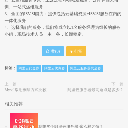
2、云运维服务专家：上云迁移环境搭建服务、云计算相关培
训、一站式运维服务
3、全面的ISV.SI能力：提供包括云基础资源+ISV.SI服务在内的
一体化服务
4、选择我们的服务，我们将成立以1名服务经理为组长的服务
小组，现场技术人员一主一备，长期稳定。
赞(
0
)
打赏
标签：
阿里云代金券
阿里云优惠券
阿里云服务器代金券
上一篇
下一篇
Mysql常用删除方式比较
阿里云服务器最高返点是多少？
相关推荐
我想买个阿里云服务器,这么样才值？