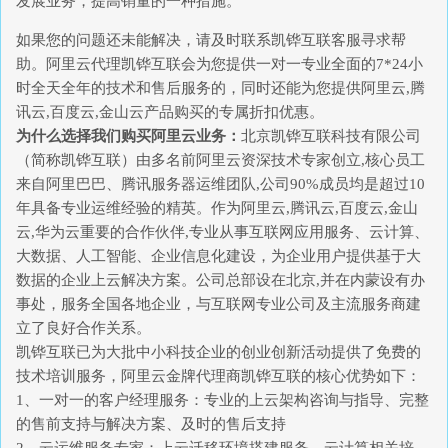
发展业务，提高销量的一种措施。
如果您的问题还未能解决，请及时联系凯铧互联客服寻求帮
助。阿里云代理凯铧互联会为您提供一对一专业全面的7*24小
时全天全年的技术和售后服务的，同时还能为您提供阿里云,腾
讯云,百度云,金山云产品购买的专属折扣优惠。
为什么选择我们购买阿里云业务：
北京凯铧互联科技有限公司
（简称凯铧互联）由多名前阿里云资深技术专家创立,核心员工
来自阿里巴巴、腾讯服务器运维团队,公司90%成员均是超过10
年具备专业运维经验的精英。作为阿里云,腾讯云,百度云,金山
云,华为云重要的合作伙伴,专业从事互联网应用服务、云计算、
大数据、人工智能、企业信息化建设，为企业用户提供基于大
数据的企业上云解决方案。公司总部设在北京,并在内蒙设有办
事处，服务全国各地企业，与互联网专业公司及主流服务商建
立了良好合作关系。
凯铧互联已为大批中小科技企业的创业创新活动提供了免费的
技术培训服务，阿里云金牌代理商凯铧互联的核心优势如下：
1、一对一的客户经理服务：专业的上云架构咨询与指导、完整
的售前支持与解决方案、及时的售后支持