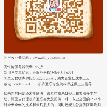
阿里云业务网站：www.alibjyun.com.cn
高性能服务器低至0.95折
新用户专享优惠，云服务器ECS低至8.1元/月
阿里云数据库1核2G仅22.5元/月，助力企业低成本上云
致电158-0160-3153，凯铧互联专业架构师提供上云指导
如果您的问题还未能解决，请及时联系凯铧互联客服寻求帮
助。阿里云代理凯铧互联会为您提供一对一专业全面的7*24小
时全天全年的技术和售后服务的，同时还能为您提供阿里云,腾