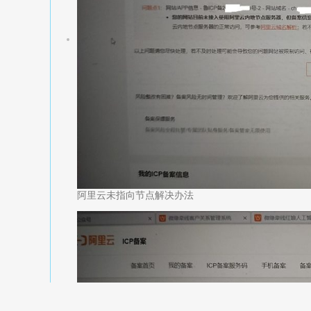
阿里云未指向节点解决办法