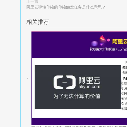
上一篇
阿里云弹性伸缩的伸缩触发任务是什么意思？
相关推荐