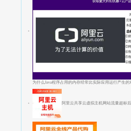
为什么Java程序占用的内存经常比实际应用运行产生
阿里云共享云虚拟主机网站流量超标