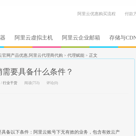
阿里云优惠购买流程
付款
器
阿里云虚拟主机
阿里云企业邮箱
存储与CD
云官网产品优惠,阿里云代理商代购
代理赋能
正文
>
>
销需要具备什么条件？
/
行业干货
阅读(753)
评论(0)
要具备以下条件：阿里云账号下无有效的业务，包含有效云产