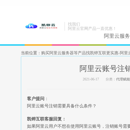
找我们
阿里云官网产品一直优惠！
阿里云服务
当前位置：
购买阿里云服务器等产品找凯铧互联更实惠-阿里
阿里云账号注
2021-06-17
分类：
代理赋能
客户提问
：
阿里云账号注销需要具备什么条件？
凯铧互联客服回复：
如果阿里云用户不想在使用阿里云账号，注销账号需