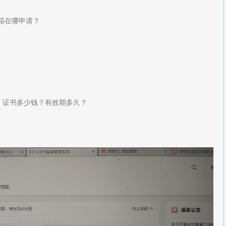
箱在哪申请？
SL）证书多少钱？有效期多久？