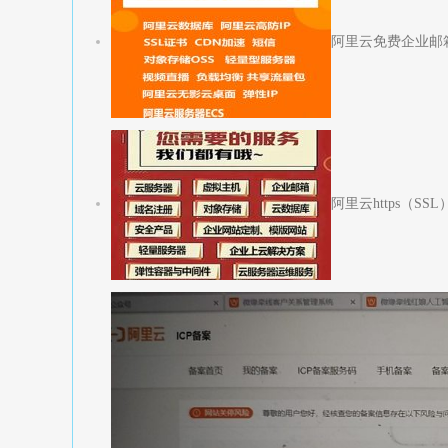
阿里云免费企业邮
阿里云https（S