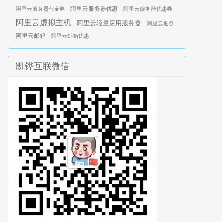
阿里云服务器优惠
阿里云服务器代金券
阿里云服务器优惠券
阿里云虚拟主机
阿里云轻量应用服务器
阿里云返点
阿里云邮箱
阿里云邮箱优惠
凯铧互联微信