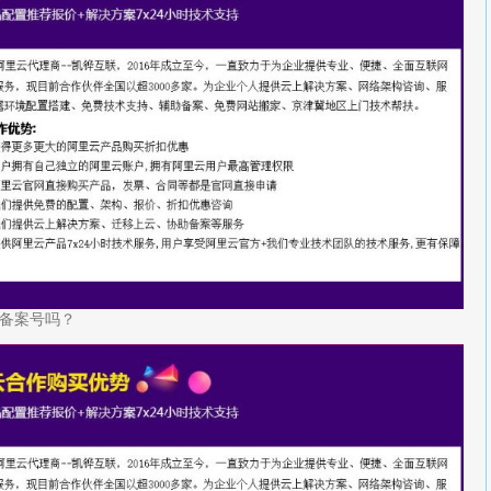
备案号吗？