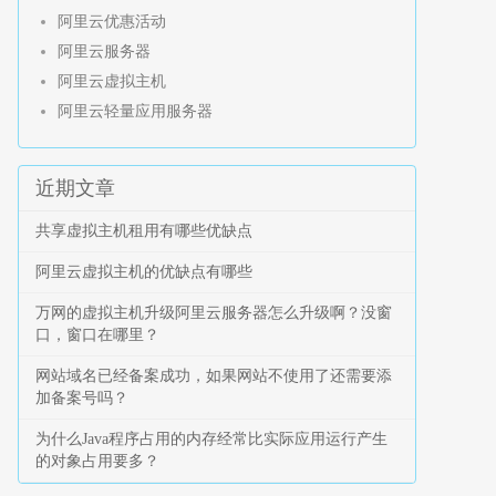
阿里云优惠活动
阿里云服务器
阿里云虚拟主机
阿里云轻量应用服务器
近期文章
共享虚拟主机租用有哪些优缺点
阿里云虚拟主机的优缺点有哪些
万网的虚拟主机升级阿里云服务器怎么升级啊？没窗
口，窗口在哪里？
网站域名已经备案成功，如果网站不使用了还需要添
加备案号吗？
为什么Java程序占用的内存经常比实际应用运行产生
的对象占用要多？