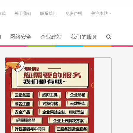
方式
关于我们
联系我们
免责声明
关注本站
N
网络安全
企业建站
我们的服务