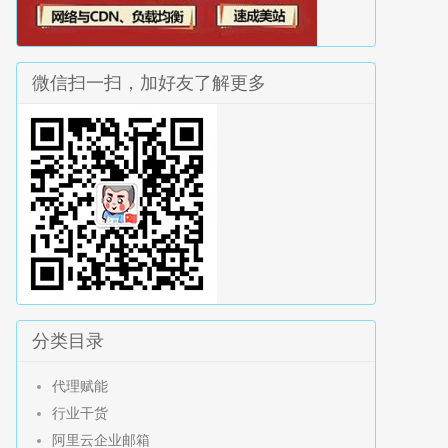
微信扫一扫，加好友了解更多
分类目录
代理赋能
行业干货
阿里云企业邮箱