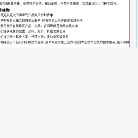
的对象占用要多？
后如何处理？
箱在哪申请？