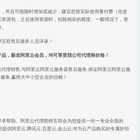
定，并且可能随时增加或减少，建议您按实际使用量付费（先使
买资源包，之后使用资源时，扣除相应的额度。一般情况下，资
价。
铧互联售后服务人员详谈！
产品，新老阿里云会员，均可享受我公司代理商价格！
器代理销售,与阿里云阿里云服务器售后服务,保证阿里云阿里云服
+服务,赢得大中小型企业的信赖！
寻求帮助。阿里云代理凯铧互联会为您提供一对一专业全面的
您提供阿里云,腾讯云,百度云,金山云,华为云产品购买的专属折扣