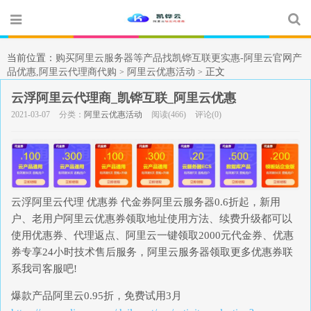
当前位置：
购买阿里云服务器等产品找凯铧互联更实惠-阿里云官网产
品优惠,阿里云代理商代购
阿里云优惠活动
正文
>
>
云浮阿里云代理商_凯铧互联_阿里云优惠
2021-03-07
分类：
阿里云优惠活动
阅读(466)
评论(0)
云浮阿里云代理 优惠券 代金券阿里云服务器0.6折起，新用
户、老用户阿里云优惠券领取地址使用方法、续费升级都可以
使用优惠券、代理返点、阿里云一键领取2000元代金券、优惠
券专享24小时技术售后服务，阿里云服务器领取更多优惠券联
系我司客服吧!
爆款产品阿里云0.95折，免费试用3月