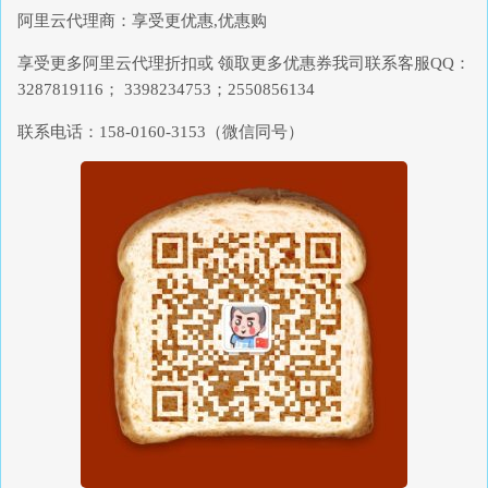
阿里云代理商：享受更优惠,优惠购
享受更多阿里云代理折扣或 领取更多优惠券我司联系客服QQ：
3287819116； 3398234753；2550856134
联系电话：158-0160-3153（微信同号）