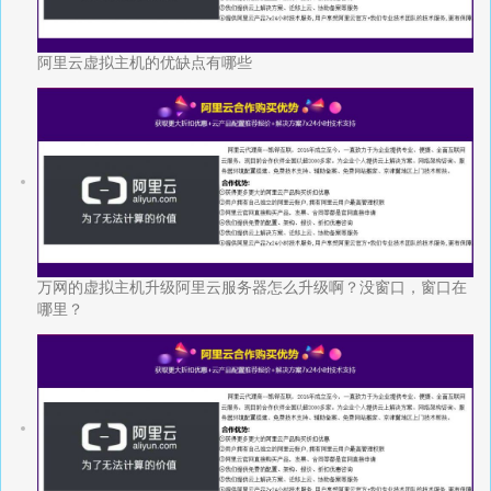
阿里云虚拟主机的优缺点有哪些
万网的虚拟主机升级阿里云服务器怎么升级啊？没窗口，窗口在
哪里？