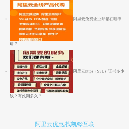
阿里云免费企业邮箱在哪申
请？
阿里云https（SSL）证书多少
钱？有效期多久？
阿里云优惠,找凯铧互联