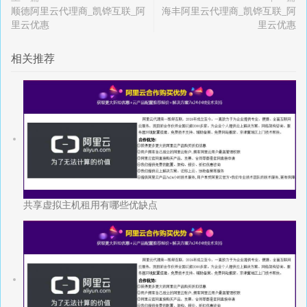
顺德阿里云代理商_凯铧互联_阿
海丰阿里云代理商_凯铧互联_阿
里云优惠
里云优惠
相关推荐
共享虚拟主机租用有哪些优缺点