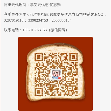
阿里云代理商：享受更优惠,优惠购
享受更多阿里云代理折扣或 领取更多优惠券我司联系客服QQ：
3287819116； 3398234753；2550856134
联系电话：158-0160-3153（微信同号）