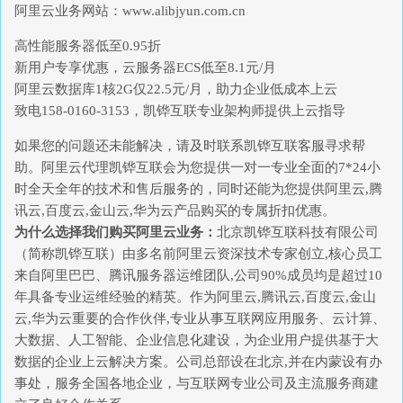
阿里云业务网站：www.alibjyun.com.cn
高性能服务器低至0.95折
新用户专享优惠，云服务器ECS低至8.1元/月
阿里云数据库1核2G仅22.5元/月，助力企业低成本上云
致电158-0160-3153，凯铧互联专业架构师提供上云指导
如果您的问题还未能解决，请及时联系凯铧互联客服寻求帮
助。阿里云代理凯铧互联会为您提供一对一专业全面的7*24小
时全天全年的技术和售后服务的，同时还能为您提供阿里云,腾
讯云,百度云,金山云,华为云产品购买的专属折扣优惠。
为什么选择我们购买阿里云业务：
北京凯铧互联科技有限公司
（简称凯铧互联）由多名前阿里云资深技术专家创立,核心员工
来自阿里巴巴、腾讯服务器运维团队,公司90%成员均是超过10
年具备专业运维经验的精英。作为阿里云,腾讯云,百度云,金山
云,华为云重要的合作伙伴,专业从事互联网应用服务、云计算、
大数据、人工智能、企业信息化建设，为企业用户提供基于大
数据的企业上云解决方案。公司总部设在北京,并在内蒙设有办
事处，服务全国各地企业，与互联网专业公司及主流服务商建