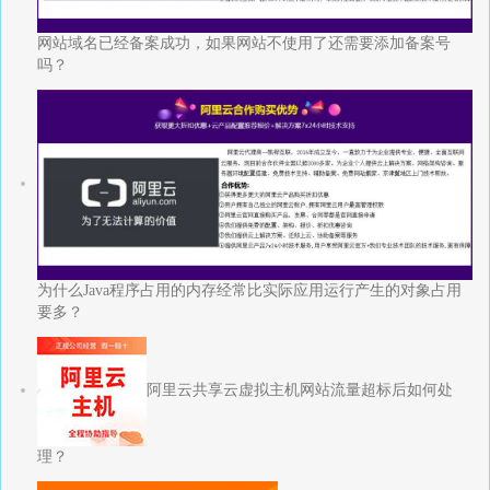
网站域名已经备案成功，如果网站不使用了还需要添加备案号
吗？
为什么Java程序占用的内存经常比实际应用运行产生的对象占用
要多？
阿里云共享云虚拟主机网站流量超标后如何处
理？