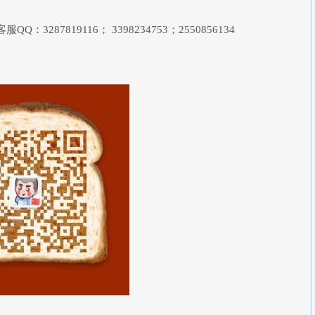
87819116； 3398234753；2550856134