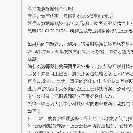
高性能服务器低至0.95折
新用户专享优惠，云服务器ECS低至8.1元/月
阿里云数据库1核2G仅22.5元/月，助力企业低成本上
致电158-0160-3153，凯铧互联专业架构师提供上云
如果您的问题还未能解决，请及时联系凯铧互联客服
7*24小时全天全年的技术和售后服务的，同时还能为
优惠。
为什么选择我们购买阿里云业务：
北京凯铧互联科技
心员工来自阿里巴巴、腾讯服务器运维团队,公司90%
百度云,金山云,华为云重要的合作伙伴,专业从事互
业用户提供基于大数据的企业上云解决方案。公司总部
专业公司及主流服务商建立了良好合作关系。
凯铧互联已为大批中小科技企业的创业创新活动提供
如下：
1、一对一的客户经理服务：专业的上云架构咨询与
2、云运维服务专家：上云迁移环境搭建服务、云计