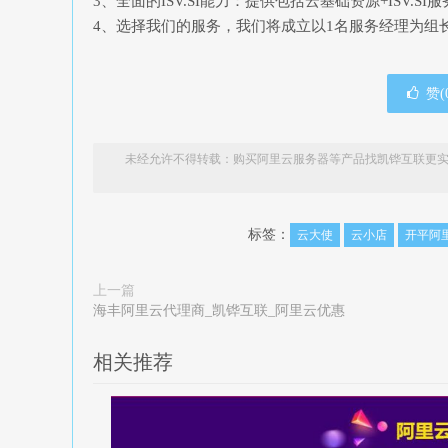
3、全面的ISV.SI能力：提供包括云基础资源+ISV.S
4、选择我们的服务，我们将成立以1名服务经理为组
赞(
未经允许不得转载：
购买阿里云服务器等产品找凯铧互联更实
标签：
云大使
云小店
开平阿
上一篇
海丰阿里云代理商_凯铧互联_阿里云优惠
相关推荐