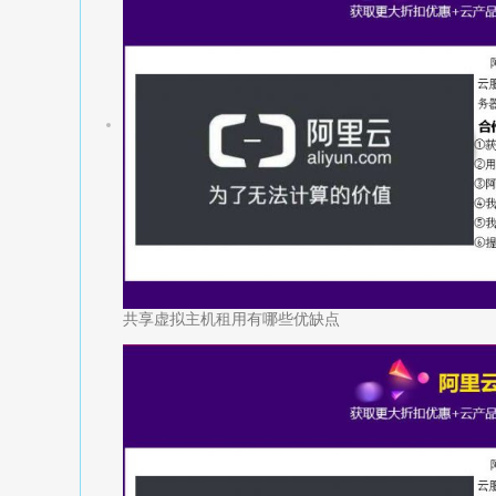
共享虚拟主机租用有哪些优缺点