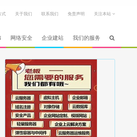
方式
关于我们
联系我们
免责声明
关注本站
N
网络安全
企业建站
我们的服务