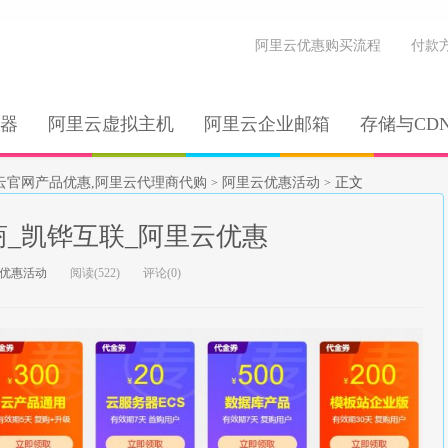
阿里云优惠购买流程
付款
器
阿里云虚拟主机
阿里云企业邮箱
存储与CD
云官网产品优惠,阿里云代理商代购
阿里云优惠活动
正文
>
>
_凯铧互联_阿里云优惠
优惠活动
阅读(522)
评论(0)