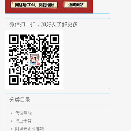
微信扫一扫，加好友了解更多
分类目录
代理赋能
行业干货
阿里云企业邮箱