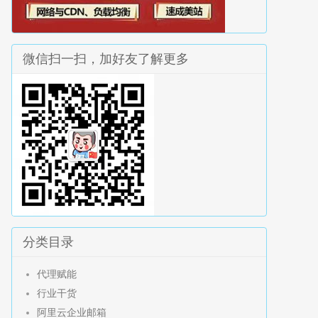
微信扫一扫，加好友了解更多
分类目录
代理赋能
行业干货
阿里云企业邮箱