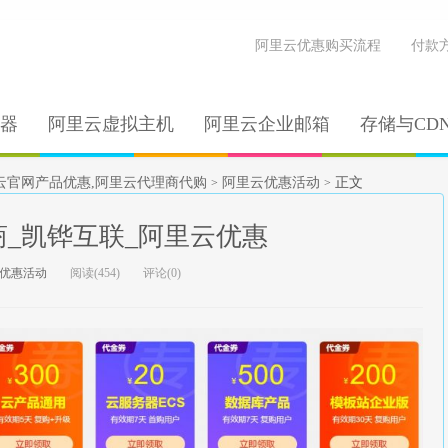
阿里云优惠购买流程
付款
器
阿里云虚拟主机
阿里云企业邮箱
存储与CD
云官网产品优惠,阿里云代理商代购
阿里云优惠活动
正文
>
>
_凯铧互联_阿里云优惠
优惠活动
阅读(454)
评论(0)