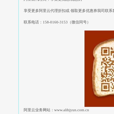
享受更多阿里云代理折扣或 领取更多优惠券我司联系客服QQ：32
联系电话：158-0160-3153（微信同号）
阿里云业务网站：www.alibjyun.com.cn