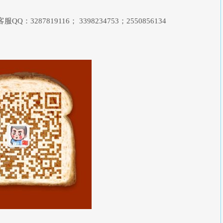
87819116； 3398234753；2550856134