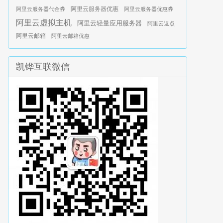
阿里云服务器优惠
阿里云服务器代金券
阿里云服务器优惠券
阿里云虚拟主机
阿里云轻量应用服务器
阿里云返点
阿里云邮箱
阿里云邮箱优惠
凯铧互联微信