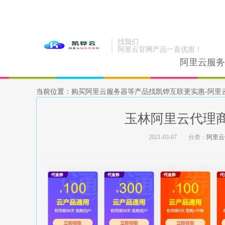
找我们
阿里云官网产品一直优惠！
阿里云服务
当前位置：
购买阿里云服务器等产品找凯铧互联更实惠-阿里
玉林阿里云代理商
2021-03-07
分类：
阿里云