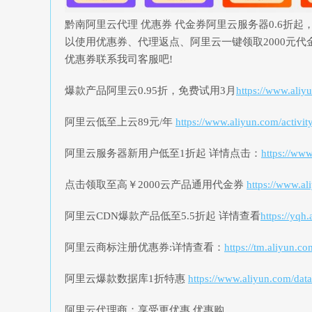
黔南阿里云代理 优惠券 代金券阿里云服务器0.6折
以使用优惠券、代理返点、阿里云一键领取2000元
优惠券联系我司客服吧!
爆款产品阿里云0.95折，免费试用3月
https://www.aliy
阿里云低至上云89元/年
https://www.aliyun.com/activ
阿里云服务器新用户低至1折起 详情点击：
https://ww
点击领取至高￥2000云产品通用代金券
https://www.a
阿里云CDN爆款产品低至5.5折起 详情查看
https://yq
阿里云商标注册优惠券:详情查看：
https://tm.aliyun.
阿里云爆款数据库1折特惠
https://www.aliyun.com/da
阿里云代理商：享受更优惠,优惠购