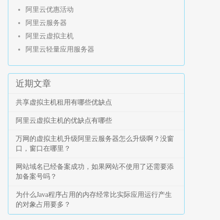
阿里云优惠活动
阿里云服务器
阿里云虚拟主机
阿里云轻量应用服务器
近期文章
共享虚拟主机租用有哪些优缺点
阿里云虚拟主机的优缺点有哪些
万网的虚拟主机升级阿里云服务器怎么升级啊？没窗
口，窗口在哪里？
网站域名已经备案成功，如果网站不使用了还需要添
加备案号吗？
为什么Java程序占用的内存经常比实际应用运行产生
的对象占用要多？