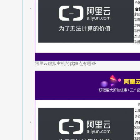
阿里云虚拟主机的优缺点有哪些