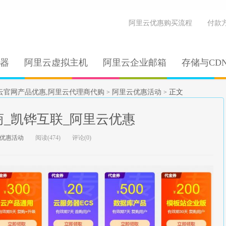
阿里云优惠购买流程
付款
器
阿里云虚拟主机
阿里云企业邮箱
存储与CD
云官网产品优惠,阿里云代理商代购
阿里云优惠活动
正文
>
>
_凯铧互联_阿里云优惠
优惠活动
阅读(474)
评论(0)