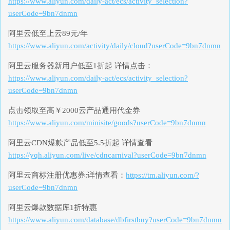
https://www.aliyun.com/daily-act/ecs/activity_selection?
userCode=9bn7dnmn
阿里云低至上云89元/年
https://www.aliyun.com/activity/daily/cloud?userCode=9bn7dnmn
阿里云服务器新用户低至1折起 详情点击：
https://www.aliyun.com/daily-act/ecs/activity_selection?
userCode=9bn7dnmn
点击领取至高￥2000云产品通用代金券
https://www.aliyun.com/minisite/goods?userCode=9bn7dnmn
阿里云CDN爆款产品低至5.5折起 详情查看
https://yqh.aliyun.com/live/cdncarnival?userCode=9bn7dnmn
阿里云商标注册优惠券:详情查看：
https://tm.aliyun.com/?
userCode=9bn7dnmn
阿里云爆款数据库1折特惠
https://www.aliyun.com/database/dbfirstbuy?userCode=9bn7dnmn