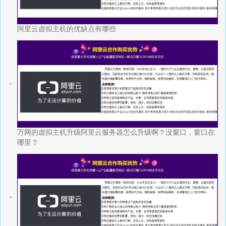
阿里云虚拟主机的优缺点有哪些
万网的虚拟主机升级阿里云服务器怎么升级啊？没窗口，窗口在
哪里？