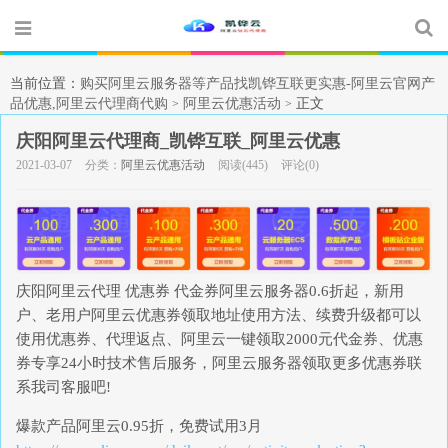
当前位置：
购买阿里云服务器等产品找凯铧互联更实惠-阿里云官网产
品优惠,阿里云代理商代购
阿里云优惠活动
正文
>
>
庆阳阿里云代理商_凯铧互联_阿里云优惠
2021-03-07
分类：
阿里云优惠活动
阅读(445)
评论(0)
庆阳阿里云代理 优惠券 代金券阿里云服务器0.6折起，新用
户、老用户阿里云优惠券领取地址使用方法、续费升级都可以
使用优惠券、代理返点、阿里云一键领取2000元代金券、优惠
券专享24小时技术售后服务，阿里云服务器领取更多优惠券联
系我司客服吧!
爆款产品阿里云0.95折，免费试用3月