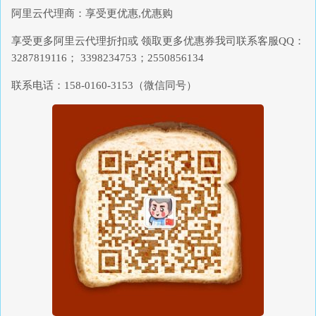
阿里云代理商：享受更优惠,优惠购
享受更多阿里云代理折扣或 领取更多优惠券我司联系客服QQ：
3287819116； 3398234753；2550856134
联系电话：158-0160-3153（微信同号）