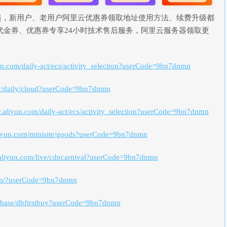
折起，新用户、老用户阿里云优惠券领取地址使用方法、续费升级都
元代金券、优惠券专享24小时技术售后服务，阿里云服务器领取更
un.com/daily-act/ecs/activity_selection?userCode=9bn7dnmn
ity/daily/cloud?userCode=9bn7dnmn
w.aliyun.com/daily-act/ecs/activity_selection?userCode=9bn7dnmn
liyun.com/minisite/goods?userCode=9bn7dnmn
h.aliyun.com/live/cdncarnival?userCode=9bn7dnmn
com/?userCode=9bn7dnmn
tabase/dbfirstbuy?userCode=9bn7dnmn