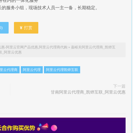
I服务在内的一体化服务
长的服务小组，现场技术人员一主一备，长期稳定。
0
)
打赏
惠-阿里云官网产品优惠,阿里云代理商代购
»
嘉峪关阿里云代理商_凯铧互
联_阿里云优惠
里云代理商
阿里云代理
阿里云代理凯铧互联
下一篇
甘南阿里云代理商_凯铧互联_阿里云优惠