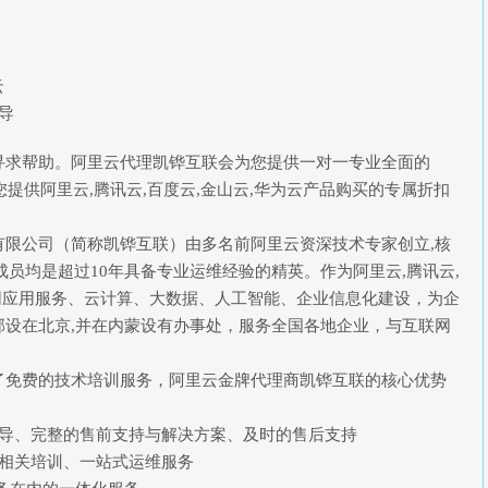
云
指导
寻求帮助。阿里云代理凯铧互联会为您提供一对一专业全面的
您提供阿里云,腾讯云,百度云,金山云,华为云产品购买的专属折扣
有限公司（简称凯铧互联）由多名前阿里云资深技术专家创立,核
成员均是超过10年具备专业运维经验的精英。作为阿里云,腾讯云,
联网应用服务、云计算、大数据、人工智能、企业信息化建设，为企
设在北京,并在内蒙设有办事处，服务全国各地企业，与互联网
了免费的技术培训服务，阿里云金牌代理商凯铧互联的核心优势
指导、完整的售前支持与解决方案、及时的售后支持
算相关培训、一站式运维服务