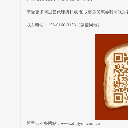
享受更多阿里云代理折扣或 领取更多优惠券我司联系客服QQ：32
联系电话：158-0160-3153（微信同号）
阿里云业务网站：www.alibjyun.com.cn