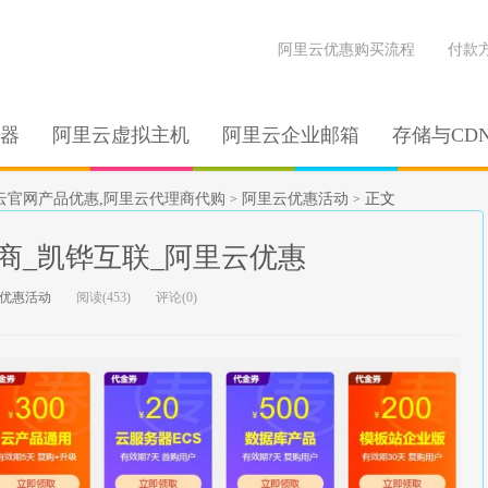
阿里云优惠购买流程
付款
器
阿里云虚拟主机
阿里云企业邮箱
存储与CD
云官网产品优惠,阿里云代理商代购
阿里云优惠活动
正文
>
>
商_凯铧互联_阿里云优惠
优惠活动
阅读(453)
评论(0)