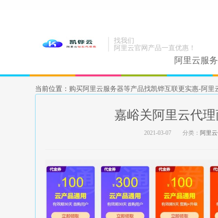
找我们
阿里云官网产品一直优惠！
阿里云服务
当前位置：
购买阿里云服务器等产品找凯铧互联更实惠-阿里
嘉峪关阿里云代理
2021-03-07
分类：
阿里云