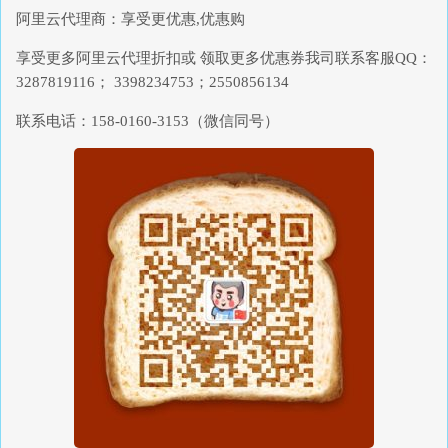
阿里云代理商：享受更优惠,优惠购
享受更多阿里云代理折扣或 领取更多优惠券我司联系客服QQ：
3287819116； 3398234753；2550856134
联系电话：158-0160-3153（微信同号）