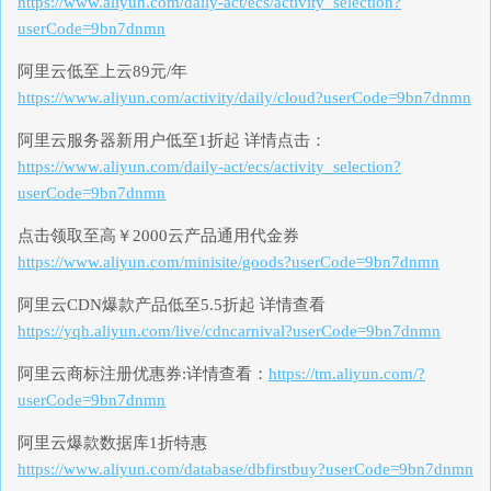
https://www.aliyun.com/daily-act/ecs/activity_selection?
userCode=9bn7dnmn
阿里云低至上云89元/年
https://www.aliyun.com/activity/daily/cloud?userCode=9bn7dnmn
阿里云服务器新用户低至1折起 详情点击：
https://www.aliyun.com/daily-act/ecs/activity_selection?
userCode=9bn7dnmn
点击领取至高￥2000云产品通用代金券
https://www.aliyun.com/minisite/goods?userCode=9bn7dnmn
阿里云CDN爆款产品低至5.5折起 详情查看
https://yqh.aliyun.com/live/cdncarnival?userCode=9bn7dnmn
阿里云商标注册优惠券:详情查看：
https://tm.aliyun.com/?
userCode=9bn7dnmn
阿里云爆款数据库1折特惠
https://www.aliyun.com/database/dbfirstbuy?userCode=9bn7dnmn