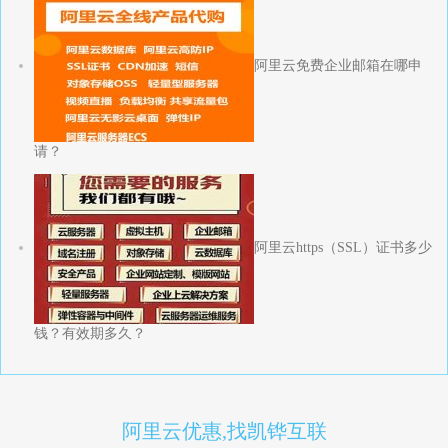
阿里云免费企业邮箱在哪申
请？
阿里云https（SSL）证书多少
钱？有效期多久？
阿里云优惠,找凯铧互联