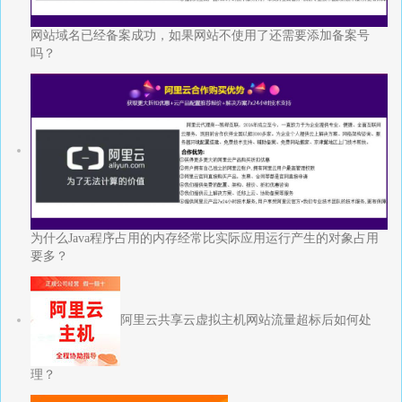
网站域名已经备案成功，如果网站不使用了还需要添加备案号
吗？
为什么Java程序占用的内存经常比实际应用运行产生的对象占用
要多？
阿里云共享云虚拟主机网站流量超标后如何处
理？