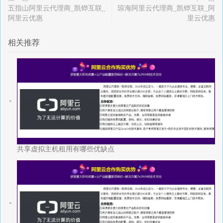
五指山阿里云代理商_凯铧互联_
琼海阿里云代理商_凯铧互联_阿
阿里云优惠
里云优惠
相关推荐
共享虚拟主机租用有哪些优缺点