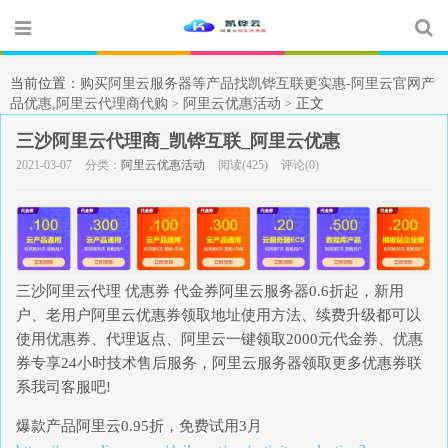
当前位置：
购买阿里云服务器等产品找凯铧互联更实惠-阿里云官网产
品优惠,阿里云代理商代购
阿里云优惠活动
正文
>
>
三沙阿里云代理商_凯铧互联_阿里云优惠
2021-03-07
分类：
阿里云优惠活动
阅读(425)
评论(0)
三沙阿里云代理 优惠券 代金券阿里云服务器0.6折起，新用
户、老用户阿里云优惠券领取地址使用方法、续费升级都可以
使用优惠券、代理返点、阿里云一键领取2000元代金券、优惠
券专享24小时技术售后服务，阿里云服务器领取更多优惠券联
系我司客服吧!
爆款产品阿里云0.95折，免费试用3月