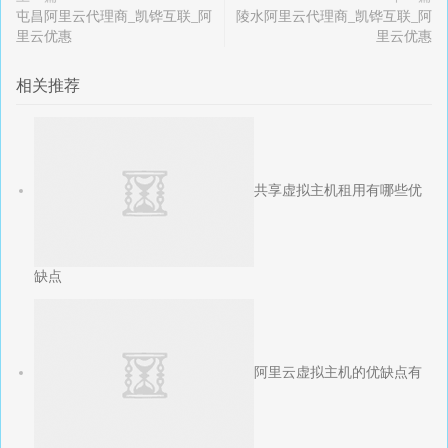
屯昌阿里云代理商_凯铧互联_阿
陵水阿里云代理商_凯铧互联_阿
里云优惠
里云优惠
相关推荐
共享虚拟主机租用有哪些优
缺点
阿里云虚拟主机的优缺点有