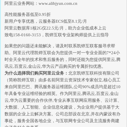
阿里云业务网站：www.alibjyun.com.cn
高性能服务器低至0.95折
新用户专享优惠，云服务器ECS低至8.1元/月
阿里云数据库1核2G仅22.5元/月，助力企业低成本上云
致电158-0160-3153，凯铧互联专业架构师提供上云指导
如果您的问题还未能解决，请及时联系凯铧互联客服寻求帮
助。阿里云代理凯铧互联会为您提供一对一专业全面的7*24小
时全天全年的技术和售后服务的，同时还能为您提供阿里云,腾
讯云,百度云,金山云,华为云产品购买的专属折扣优惠。
为什么选择我们购买阿里云业务：
北京凯铧互联科技有限公司
（简称凯铧互联）由多名前阿里云资深技术专家创立,核心员工
来自阿里巴巴、腾讯服务器运维团队,公司90%成员均是超过10
年具备专业运维经验的精英。作为阿里云,腾讯云,百度云,金山
云,华为云重要的合作伙伴,专业从事互联网应用服务、云计算、
大数据、人工智能、企业信息化建设，为企业用户提供基于大
数据的企业上云解决方案。公司总部设在北京,并在内蒙设有办
事处，服务全国各地企业，与互联网专业公司及主流服务商建