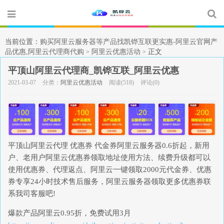
当前位置：
购买阿里云服务器等产品找凯铧互联更实惠-阿里云官网产
品优惠,阿里云代理商代购
阿里云优惠活动
正文
>
>
平顶山阿里云代理商_凯铧互联_阿里云优惠
2021-03-07
分类：
阿里云优惠活动
阅读(518)
评论(0)
平顶山阿里云代理 优惠券 代金券阿里云服务器0.6折起，新用
户、老用户阿里云优惠券领取地址使用方法、续费升级都可以
使用优惠券、代理返点、阿里云一键领取2000元代金券、优惠
券专享24小时技术售后服务，阿里云服务器领取更多优惠券联
系我司客服吧!
爆款产品阿里云0.95折，免费试用3月