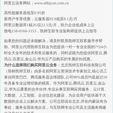
阿里云业务网站：www.alibjyun.com.cn
高性能服务器低至0.95折
新用户专享优惠，云服务器ECS低至8.1元/月
阿里云数据库1核2G仅22.5元/月，助力企业低成本上云
致电158-0160-3153，凯铧互联专业架构师提供上云指导
如果您的问题还未能解决，请及时联系凯铧互联客服寻求帮
助。阿里云代理凯铧互联会为您提供一对一专业全面的7*24小
时全天全年的技术和售后服务的，同时还能为您提供阿里云,腾
讯云,百度云,金山云,华为云产品购买的专属折扣优惠。
为什么选择我们购买阿里云业务：
北京凯铧互联科技有限公司
（简称凯铧互联）由多名前阿里云资深技术专家创立,核心员工
来自阿里巴巴、腾讯服务器运维团队,公司90%成员均是超过10
年具备专业运维经验的精英。作为阿里云,腾讯云,百度云,金山
云,华为云重要的合作伙伴,专业从事互联网应用服务、云计算、
大数据、人工智能、企业信息化建设，为企业用户提供基于大
数据的企业上云解决方案。公司总部设在北京,并在内蒙设有办
事处，服务全国各地企业，与互联网专业公司及主流服务商建