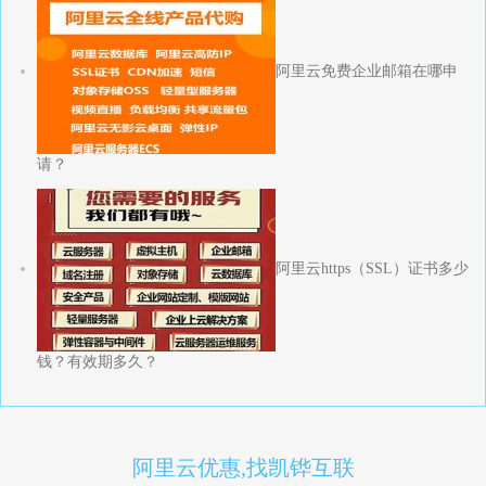
阿里云免费企业邮箱在哪申
请？
阿里云https（SSL）证书多少
钱？有效期多久？
阿里云优惠,找凯铧互联