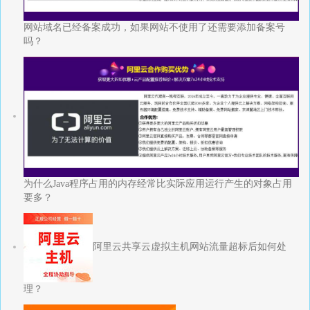
网站域名已经备案成功，如果网站不使用了还需要添加备案号
吗？
为什么Java程序占用的内存经常比实际应用运行产生的对象占用
要多？
阿里云共享云虚拟主机网站流量超标后如何处
理？