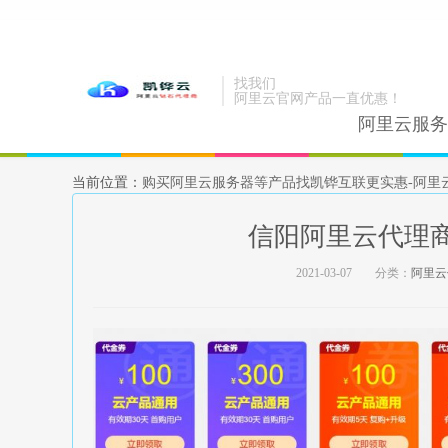
找我们
阿里云官网产品一直优惠！
阿里云服务
当前位置：
购买阿里云服务器等产品找凯铧互联更实惠-阿里
信阳阿里云代理商
2021-03-07
分类：
阿里云