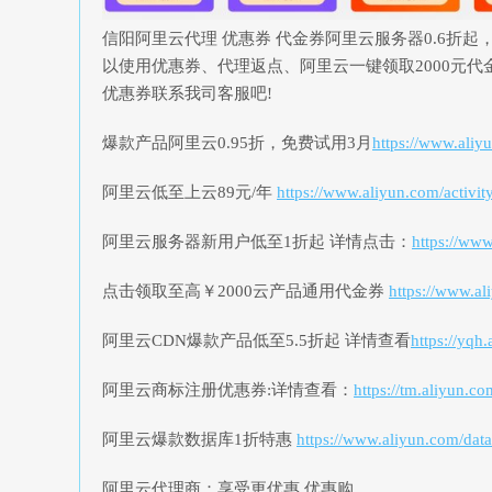
信阳阿里云代理 优惠券 代金券阿里云服务器0.6折
以使用优惠券、代理返点、阿里云一键领取2000元
优惠券联系我司客服吧!
爆款产品阿里云0.95折，免费试用3月
https://www.aliy
阿里云低至上云89元/年
https://www.aliyun.com/activ
阿里云服务器新用户低至1折起 详情点击：
https://ww
点击领取至高￥2000云产品通用代金券
https://www.a
阿里云CDN爆款产品低至5.5折起 详情查看
https://yq
阿里云商标注册优惠券:详情查看：
https://tm.aliyun.
阿里云爆款数据库1折特惠
https://www.aliyun.com/da
阿里云代理商：享受更优惠,优惠购