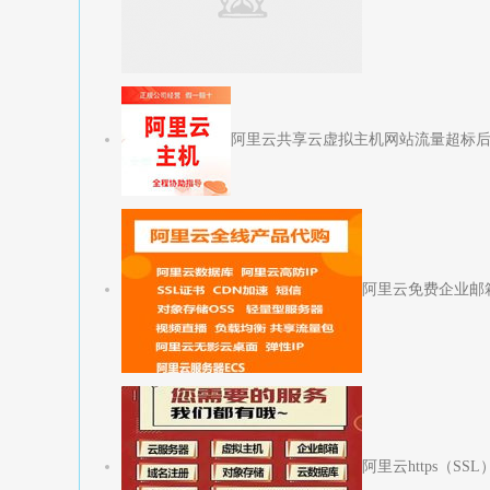
万网的虚拟主机升级阿里云服务器怎么升级啊？没窗口