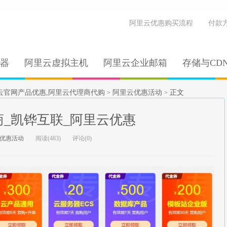
阿里云优惠购买流程
付款
器
阿里云虚拟主机
阿里云企业邮箱
存储与CD
云官网产品优惠,阿里云代理商代购
阿里云优惠活动
正文
>
>
_凯铧互联_阿里云优惠
优惠活动
阅读(483)
评论(0)