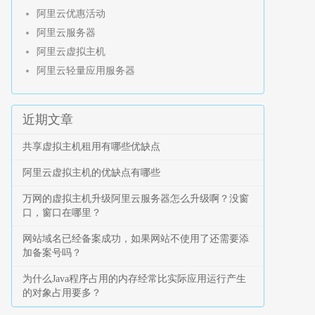
阿里云优惠活动
阿里云服务器
阿里云虚拟主机
阿里云轻量应用服务器
近期文章
共享虚拟主机租用有哪些优缺点
阿里云虚拟主机的优缺点有哪些
万网的虚拟主机升级阿里云服务器怎么升级啊？没窗
口，窗口在哪里？
网站域名已经备案成功，如果网站不使用了还需要添
加备案号吗？
为什么Java程序占用的内存经常比实际应用运行产生
的对象占用要多？