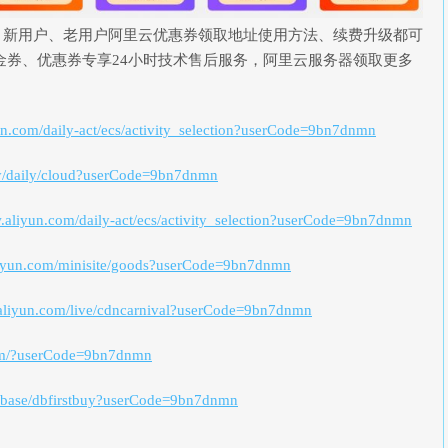
起，新用户、老用户阿里云优惠券领取地址使用方法、续费升级都可
代金券、优惠券专享24小时技术售后服务，阿里云服务器领取更多
un.com/daily-act/ecs/activity_selection?userCode=9bn7dnmn
ity/daily/cloud?userCode=9bn7dnmn
w.aliyun.com/daily-act/ecs/activity_selection?userCode=9bn7dnmn
liyun.com/minisite/goods?userCode=9bn7dnmn
h.aliyun.com/live/cdncarnival?userCode=9bn7dnmn
com/?userCode=9bn7dnmn
tabase/dbfirstbuy?userCode=9bn7dnmn