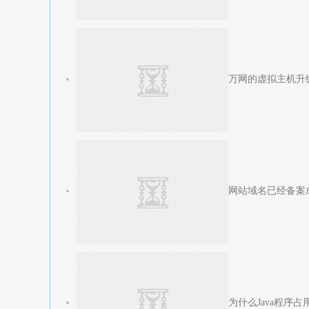
共享虚拟主机租用有哪些优缺点
阿里云虚拟主机的优缺点有哪些