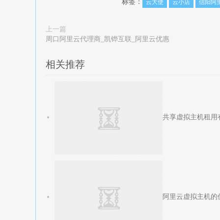
标签：
云大使
云小店
信阳阿
上一篇
周口阿里云代理商_凯铧互联_阿里云优惠
相关推荐