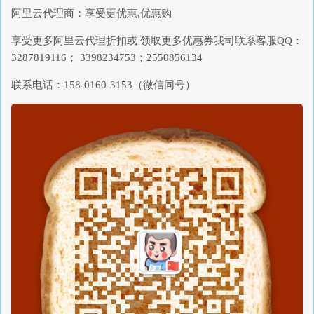
阿里云代理商：享受更优惠,优惠购
享受更多阿里云代理折扣或 领取更多优惠券我司联系客服QQ：
3287819116； 3398234753；2550856134
联系电话：158-0160-3153（微信同号）