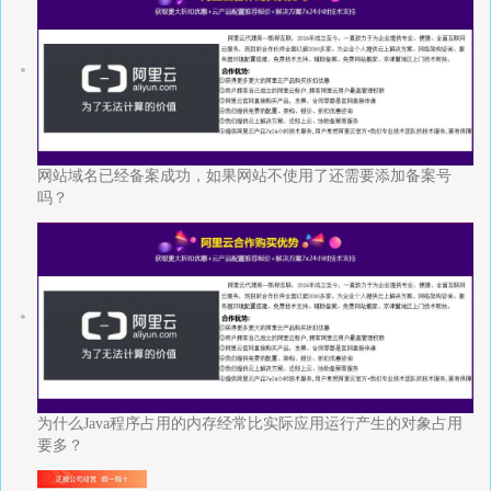
网站域名已经备案成功，如果网站不使用了还需要添加备案号
吗？
为什么Java程序占用的内存经常比实际应用运行产生的对象占用
要多？