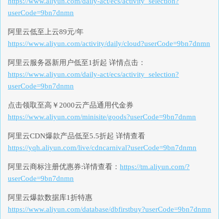
https://www.aliyun.com/daily-act/ecs/activity_selection?
userCode=9bn7dnmn
阿里云低至上云89元/年
https://www.aliyun.com/activity/daily/cloud?userCode=9bn7dnmn
阿里云服务器新用户低至1折起 详情点击：
https://www.aliyun.com/daily-act/ecs/activity_selection?
userCode=9bn7dnmn
点击领取至高￥2000云产品通用代金券
https://www.aliyun.com/minisite/goods?userCode=9bn7dnmn
阿里云CDN爆款产品低至5.5折起 详情查看
https://yqh.aliyun.com/live/cdncarnival?userCode=9bn7dnmn
阿里云商标注册优惠券:详情查看：
https://tm.aliyun.com/?
userCode=9bn7dnmn
阿里云爆款数据库1折特惠
https://www.aliyun.com/database/dbfirstbuy?userCode=9bn7dnmn