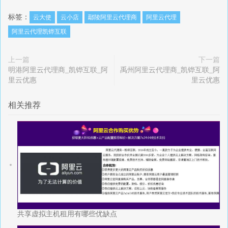
标签：
云大使
云小店
鄢陵阿里云代理商
阿里云代理
阿里云代理凯铧互联
上一篇
下一篇
明港阿里云代理商_凯铧互联_阿
禹州阿里云代理商_凯铧互联_阿
里云优惠
里云优惠
相关推荐
共享虚拟主机租用有哪些优缺点