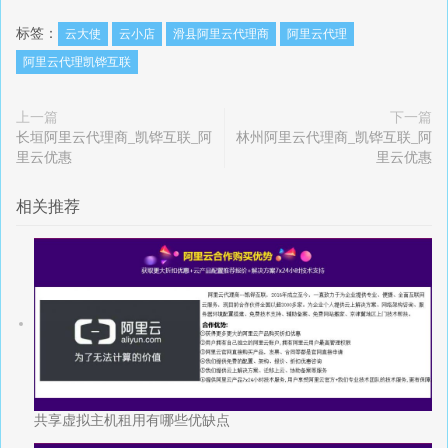
标签：
云大使
云小店
滑县阿里云代理商
阿里云代理
阿里云代理凯铧互联
上一篇
下一篇
长垣阿里云代理商_凯铧互联_阿
林州阿里云代理商_凯铧互联_阿
里云优惠
里云优惠
相关推荐
共享虚拟主机租用有哪些优缺点