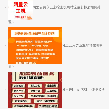
阿里云共享云虚拟主机网站流量超标后如何处
理？
阿里云免费企业邮箱在哪申
请？
阿里云https（SSL）证书多少