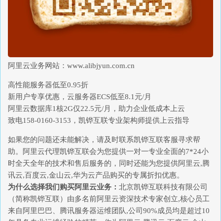
阿里云业务网站：www.alibjyun.com.cn
高性能服务器低至0.95折
新用户专享优惠，云服务器ECS低至8.1元/月
阿里云数据库1核2G仅22.5元/月，助力企业低成本上云
致电158-0160-3153，凯铧互联专业架构师提供上云指导
如果您的问题还未能解决，请及时联系凯铧互联客服寻求帮
助。阿里云代理凯铧互联会为您提供一对一专业全面的7*24小
时全天全年的技术和售后服务的，同时还能为您提供阿里云,腾
讯云,百度云,金山云,华为云产品购买的专属折扣优惠。
为什么选择我们购买阿里云业务：
北京凯铧互联科技有限公司
（简称凯铧互联）由多名前阿里云资深技术专家创立,核心员工
来自阿里巴巴、腾讯服务器运维团队,公司90%成员均是超过10