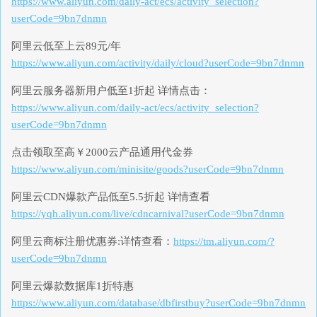
https://www.aliyun.com/daily-act/ecs/activity_selection?
userCode=9bn7dnmn
阿里云低至上云89元/年
https://www.aliyun.com/activity/daily/cloud?userCode=9bn7dnmn
阿里云服务器新用户低至1折起 详情点击：
https://www.aliyun.com/daily-act/ecs/activity_selection?
userCode=9bn7dnmn
点击领取至高￥2000云产品通用代金券
https://www.aliyun.com/minisite/goods?userCode=9bn7dnmn
阿里云CDN爆款产品低至5.5折起 详情查看
https://yqh.aliyun.com/live/cdncarnival?userCode=9bn7dnmn
阿里云商标注册优惠券:详情查看：
https://tm.aliyun.com/?
userCode=9bn7dnmn
阿里云爆款数据库1折特惠
https://www.aliyun.com/database/dbfirstbuy?userCode=9bn7dnmn