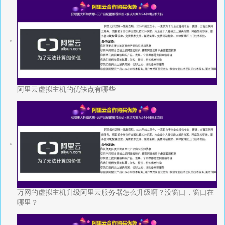
阿里云虚拟主机的优缺点有哪些
万网的虚拟主机升级阿里云服务器怎么升级啊？没窗口，窗口在
哪里？