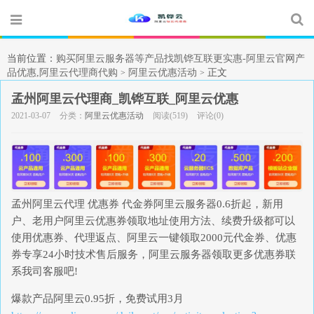
当前位置：
购买阿里云服务器等产品找凯铧互联更实惠-阿里云官网产
品优惠,阿里云代理商代购
阿里云优惠活动
正文
>
>
孟州阿里云代理商_凯铧互联_阿里云优惠
2021-03-07
分类：
阿里云优惠活动
阅读(519)
评论(0)
孟州阿里云代理 优惠券 代金券阿里云服务器0.6折起，新用
户、老用户阿里云优惠券领取地址使用方法、续费升级都可以
使用优惠券、代理返点、阿里云一键领取2000元代金券、优惠
券专享24小时技术售后服务，阿里云服务器领取更多优惠券联
系我司客服吧!
爆款产品阿里云0.95折，免费试用3月