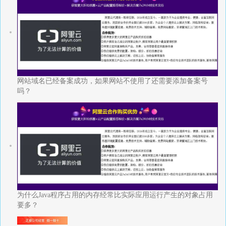
网站域名已经备案成功，如果网站不使用了还需要添加备案号
吗？
为什么Java程序占用的内存经常比实际应用运行产生的对象占用
要多？