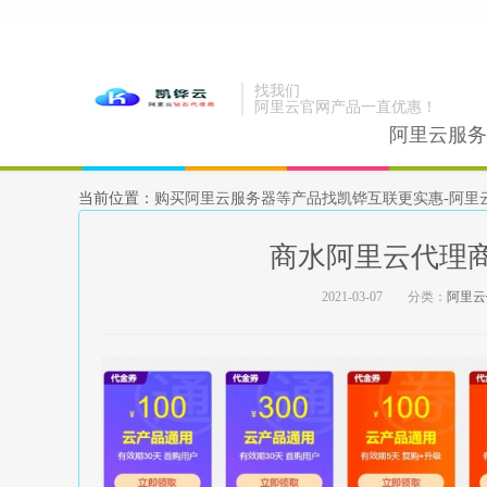
找我们
阿里云官网产品一直优惠！
阿里云服务
当前位置：
购买阿里云服务器等产品找凯铧互联更实惠-阿里
商水阿里云代理商
2021-03-07
分类：
阿里云