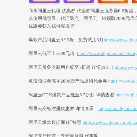
商水阿里云代理 优惠券 代金券阿里云服务器0.6折
以使用优惠券、代理返点、阿里云一键领取2000元
优惠券联系我司客服吧!
爆款产品阿里云0.95折，免费试用3月
https://www.aliy
阿里云低至上云89元/年
https://www.aliyun.com/activ
阿里云服务器新用户低至1折起 详情点击：
https://ww
点击领取至高￥2000云产品通用代金券
https://www.a
阿里云CDN爆款产品低至5.5折起 详情查看
https://yq
阿里云商标注册优惠券:详情查看：
https://tm.aliyun.
阿里云爆款数据库1折特惠
https://www.aliyun.com/da
阿里云代理商：享受更优惠,优惠购