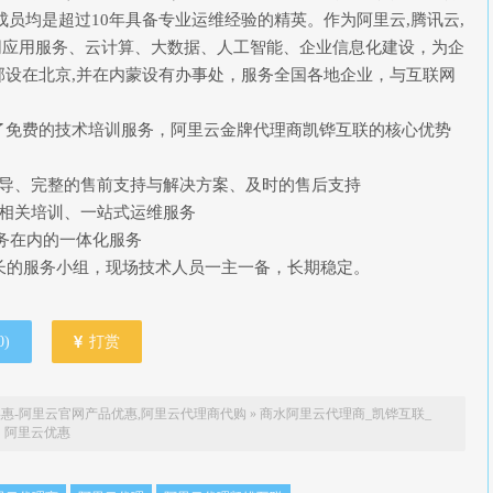
成员均是超过10年具备专业运维经验的精英。作为阿里云,腾讯云,
联网应用服务、云计算、大数据、人工智能、企业信息化建设，为企
设在北京,并在内蒙设有办事处，服务全国各地企业，与互联网
了免费的技术培训服务，阿里云金牌代理商凯铧互联的核心优势
指导、完整的售前支持与解决方案、及时的售后支持
算相关培训、一站式运维服务
I服务在内的一体化服务
长的服务小组，现场技术人员一主一备，长期稳定。
0
)
打赏
惠-阿里云官网产品优惠,阿里云代理商代购
»
商水阿里云代理商_凯铧互联_
阿里云优惠