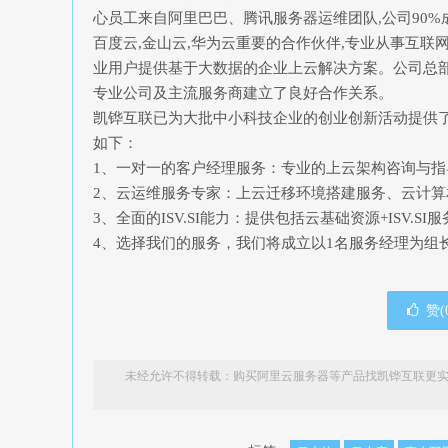
心员工来自阿里巴巴、腾讯服务器运维团队,公司90%
百度云,金山云,华为云重要的合作伙伴,专业从事互
业用户提供基于大数据的企业上云解决方案。公司总部
专业公司及主流服务商建立了良好合作关系。
凯铧互联已为大批中小科技企业的创业创新活动提供
如下：
1、一对一的客户经理服务：专业的上云架构咨询与
2、云运维服务专家：上云迁移环境搭建服务、云计
3、全面的ISV.SI能力：提供包括云基础资源+ISV.S
4、选择我们的服务，我们将成立以1名服务经理为组
赞(
未经允许不得转载：
购买阿里云服务器等产品找凯铧互联更实