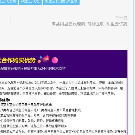
里云代理商
阿里云代理
阿里云代理凯铧互联
下一篇
淇县阿里云代理商_凯铧互联_阿里云优惠