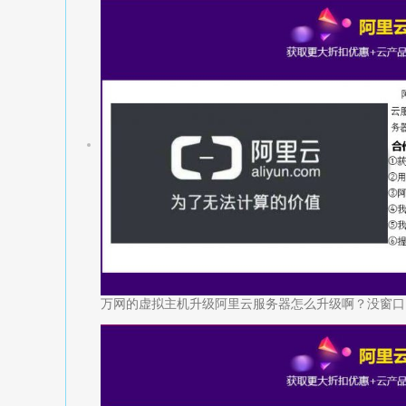
万网的虚拟主机升级阿里云服务器怎么升级啊？没窗口