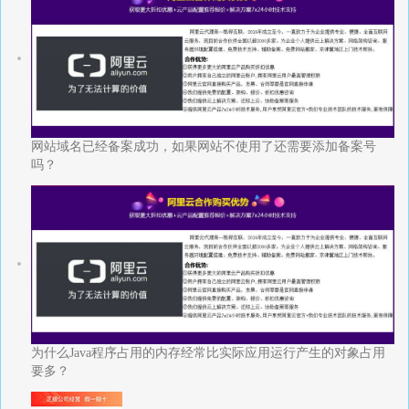
网站域名已经备案成功，如果网站不使用了还需要添加备案号
吗？
为什么Java程序占用的内存经常比实际应用运行产生的对象占用
要多？