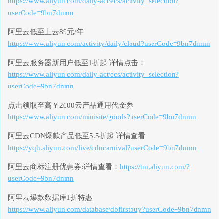
https://www.aliyun.com/daily-act/ecs/activity_selection?
userCode=9bn7dnmn
阿里云低至上云89元/年
https://www.aliyun.com/activity/daily/cloud?userCode=9bn7dnmn
阿里云服务器新用户低至1折起 详情点击：
https://www.aliyun.com/daily-act/ecs/activity_selection?
userCode=9bn7dnmn
点击领取至高￥2000云产品通用代金券
https://www.aliyun.com/minisite/goods?userCode=9bn7dnmn
阿里云CDN爆款产品低至5.5折起 详情查看
https://yqh.aliyun.com/live/cdncarnival?userCode=9bn7dnmn
阿里云商标注册优惠券:详情查看：
https://tm.aliyun.com/?
userCode=9bn7dnmn
阿里云爆款数据库1折特惠
https://www.aliyun.com/database/dbfirstbuy?userCode=9bn7dnmn