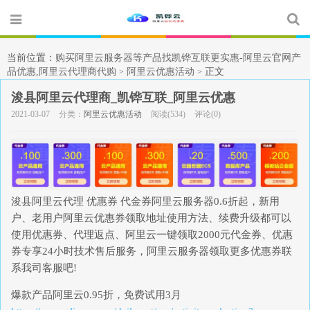
当前位置：
购买阿里云服务器等产品找凯铧互联更实惠-阿里云官网产
品优惠,阿里云代理商代购
阿里云优惠活动
正文
>
>
浚县阿里云代理商_凯铧互联_阿里云优惠
2021-03-07
分类：
阿里云优惠活动
阅读(534)
评论(0)
浚县阿里云代理 优惠券 代金券阿里云服务器0.6折起，新用
户、老用户阿里云优惠券领取地址使用方法、续费升级都可以
使用优惠券、代理返点、阿里云一键领取2000元代金券、优惠
券专享24小时技术售后服务，阿里云服务器领取更多优惠券联
系我司客服吧!
爆款产品阿里云0.95折，免费试用3月