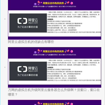
阿里云虚拟主机的优缺点有哪些
万网的虚拟主机升级阿里云服务器怎么升级啊？没窗口，窗口在
哪里？