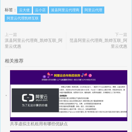
标签：
云大使
云小店
浚县阿里云代理商
阿里云代理
阿里云代理凯铧互联
上一篇
下一篇
淇县阿里云代理商_凯铧互联_阿
范县阿里云代理商_凯铧互联_阿
里云优惠
里云优惠
相关推荐
共享虚拟主机租用有哪些优缺点