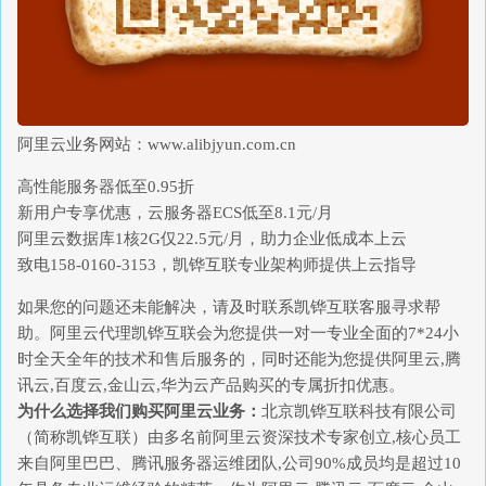
阿里云业务网站：www.alibjyun.com.cn
高性能服务器低至0.95折
新用户专享优惠，云服务器ECS低至8.1元/月
阿里云数据库1核2G仅22.5元/月，助力企业低成本上云
致电158-0160-3153，凯铧互联专业架构师提供上云指导
如果您的问题还未能解决，请及时联系凯铧互联客服寻求帮
助。阿里云代理凯铧互联会为您提供一对一专业全面的7*24小
时全天全年的技术和售后服务的，同时还能为您提供阿里云,腾
讯云,百度云,金山云,华为云产品购买的专属折扣优惠。
为什么选择我们购买阿里云业务：
北京凯铧互联科技有限公司
（简称凯铧互联）由多名前阿里云资深技术专家创立,核心员工
来自阿里巴巴、腾讯服务器运维团队,公司90%成员均是超过10