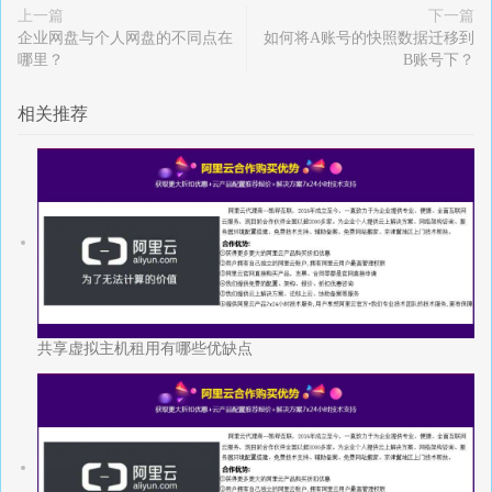
上一篇
下一篇
企业网盘与个人网盘的不同点在
如何将A账号的快照数据迁移到
哪里？
B账号下？
相关推荐
共享虚拟主机租用有哪些优缺点