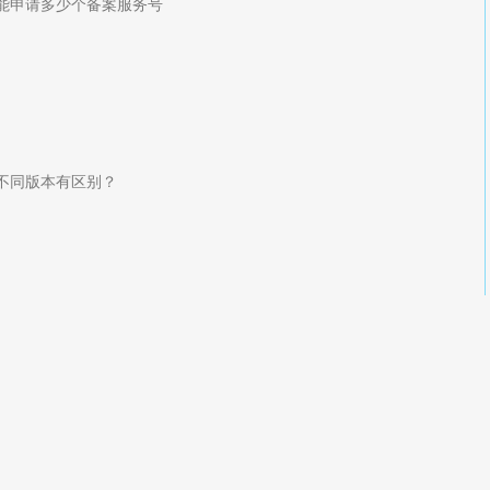
能申请多少个备案服务号
不同版本有区别？
法连接，已经两天了。是怎么回事啊？