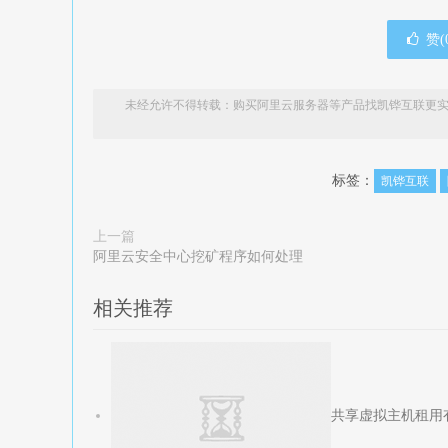
赞(
未经允许不得转载：
购买阿里云服务器等产品找凯铧互联更实
标签：
凯铧互联
上一篇
阿里云安全中心挖矿程序如何处理
相关推荐
共享虚拟主机租用