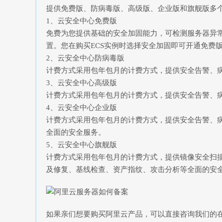
提供免费版、防病毒版、高级版、企业版和旗舰版多
1、云安全中心免费版
免费为您提供基础的安全加固能力，可检测服务器异常
置。您在购买ECS实例时选择安全加固即可开通免费
2、云安全中心防病毒版
计费方式采用包年包月的计费方式，提供安全告警、
3、云安全中心高级版
计费方式采用包年包月的计费方式，提供安全告警、
4、云安全中心企业版
计费方式采用包年包月的计费方式，提供安全告警、
全面的安全服务。
5、云安全中心旗舰版
计费方式采用包年包月的计费方式，提供镜像安全扫描
及修复、基线检查、资产指纹、攻击分析等全面的安
如果亲们想要购买阿里云产品，可以直接咨询我们的