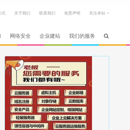
方式
关于我们
联系我们
免责声明
关注本站
N
网络安全
企业建站
我们的服务