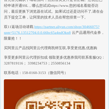
经申请开通SSL，哪么您试试https://www.您的域名看能否访
问，最后更换下浏览器在试试。如果试过还是访问不了,请在会
员下提交工单，让阿里的技术人员在帮您排查一下。
双11返场活动请戳
https://partner.aliyun.com/shop/30466075?
spm=5176.13512704.0.0.66bc65a4ndOkn8
云产品通用代金券，
限量抢！！
买阿里云产品找阿里云代理商凯铧互联,享受更优惠,优惠购
享受更多阿里云代理折扣或 领取更多优惠券我司联系客服QQ：
3287819116； 3398234753；2550856134
联系电话：158-0160-3153（微信同号）