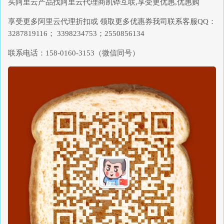
买阿里云产品找阿里云代理商凯铧互联,享受更优惠,优惠购
享受更多阿里云代理折扣或 领取更多优惠券我司联系客服QQ：
3287819116； 3398234753；2550856134
联系电话：158-0160-3153（微信同号）