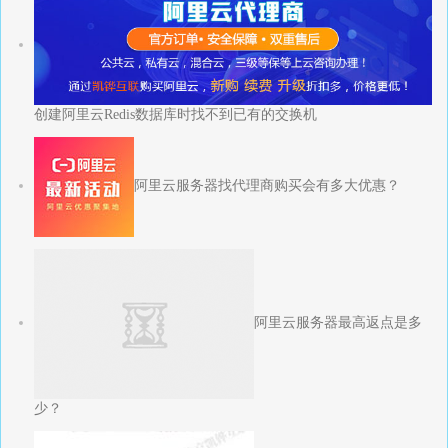
创建阿里云Redis数据库时找不到已有的交换机
阿里云服务器找代理商购买会有多大优惠？
阿里云服务器最高返点是多
少？