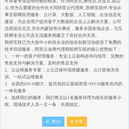
年具备专业运维经验的精英。作为阿里云,腾讯云,百度云,金山
云,华为云重要的合作伙大同阿里云代理商_凯铧互联伴,专业从
事互联网应用服务、云计算、大数据、人工智能、企业信息化
建设，为企业用户提供基于大数据的企业上云解决方案。公司
总部设在北京,并在内蒙设有办事处，服务全国各地企业，与互
联网专业公司及主流服务商建立了良好合作关系。
凯铧互联已为大批中小科技企业的创业创新活动提供了免费的
技术培训服务，阿里云金牌代理商凯铧互联的核心优势如下：
1、一对一的客户经理服务：专业上云架构咨询与指导、完整的
售前支持与解决方案、及时的售后支持
2、云运维服务专家：上云迁移环境搭建服务、云计算相关培
训、一站式运维服务
3、全面的ISV.SI能力：提供包括云基础资源+ISV.SI服务在内的
一体化服务
4、选择我们的服务，我们将立以1名服务经理为组长的服务小
组，现场技术人员一主一备，长期稳定。
赞(
0
)
打赏