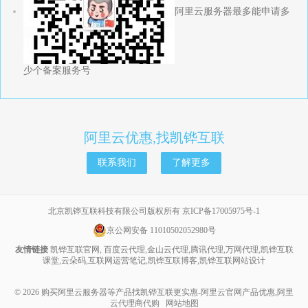
阿里云服务器最多能申请多
少个备案服务号
阿里云优惠,找凯铧互联
联系我们
了解更多
北京凯铧互联科技有限公司版权所有
京ICP备17005975号-1
京公网安备 11010502052980号
友情链接
凯铧互联官网
,
百度云代理
,
金山云代理
,
腾讯代理
,
万网代理
,
凯铧互联
课堂
,
云朵码
,
互联网运营笔记
,
凯铧互联博客
,
凯铧互联网站设计
© 2026
购买阿里云服务器等产品找凯铧互联更实惠-阿里云官网产品优惠,阿里
云代理商代购
网站地图