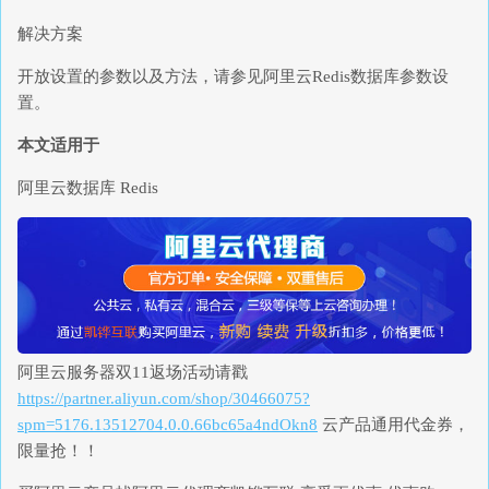
解决方案
开放设置的参数以及方法，请参见阿里云Redis数据库参数设
置。
本文适用于
阿里云数据库 Redis
阿里云服务器双11返场活动请戳
https://partner.aliyun.com/shop/30466075?
spm=5176.13512704.0.0.66bc65a4ndOkn8
云产品通用代金券，
限量抢！！