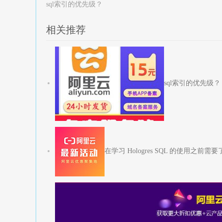
sql索引的优先级？
相关推荐
sql索引的优先级？
在学习 Hologres SQL 的使用之