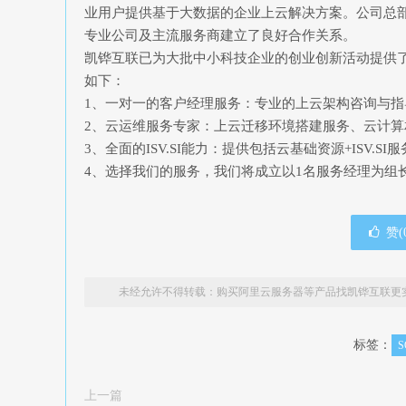
业用户提供基于大数据的企业上云解决方案。公司总部
专业公司及主流服务商建立了良好合作关系。
凯铧互联已为大批中小科技企业的创业创新活动提供
如下：
1、一对一的客户经理服务：专业的上云架构咨询与
2、云运维服务专家：上云迁移环境搭建服务、云计
3、全面的ISV.SI能力：提供包括云基础资源+ISV.S
4、选择我们的服务，我们将成立以1名服务经理为组
赞(
未经允许不得转载：
购买阿里云服务器等产品找凯铧互联更实
标签：
S
上一篇