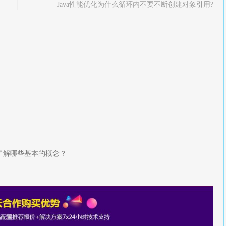
Java性能优化为什么循环内不要不断创建对象引用?
前需要了解哪些基本的概念？