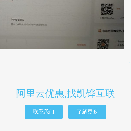
阿里云优惠,找凯铧互联
联系我们
了解更多