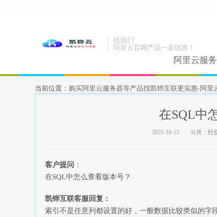
找我们
阿里云官网产品一直优惠！
阿里云服务
当前位置：
购买阿里云服务器等产品找凯铧互联更实惠-阿里
在SQL中
2021-10-13
分类：
行
客户提问
：
在SQL中怎么查看版本号？
凯铧互联客服回复：
索引不是任意列都设置的好，一般数据比较类似的字