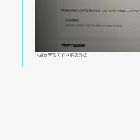
阿里云未指向节点解决办法