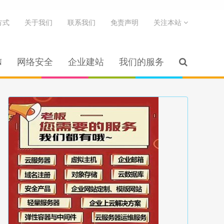
方式
关于我们
联系我们
免责声明
关注本站
N
网络安全
企业建站
我们的服务