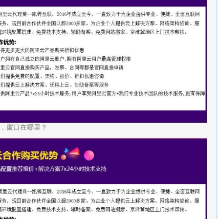
，窗口在哪里？