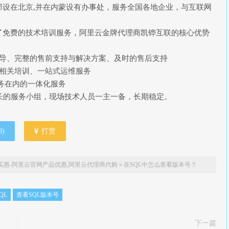
设在北京,并在内蒙设有办事处，服务全国各地企业，与互联网
了免费的技术培训服务，阿里云金牌代理商凯铧互联的核心优势
指导、完整的售前支持与解决方案、及时的售后支持
算相关培训、一站式运维服务
I服务在内的一体化服务
长的服务小组，现场技术人员一主一备，长期稳定。
0
)
打赏
惠-阿里云官网产品优惠,阿里云代理商代购
»
在SQL中怎么查看版本号？
QL
查看SQL版本号
下一篇