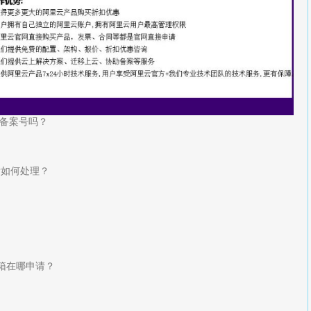
备案号吗？
后如何处理？
箱在哪申请？