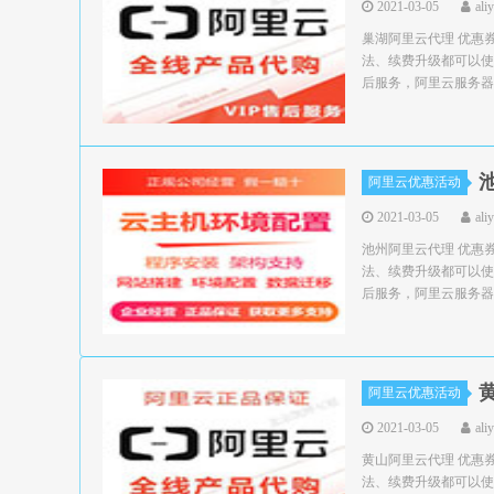
2021-03-05
ali
巢湖阿里云代理 优惠
法、续费升级都可以使
后服务，阿里云服务器领
阿里云优惠活动
2021-03-05
ali
池州阿里云代理 优惠
法、续费升级都可以使
后服务，阿里云服务器领
阿里云优惠活动
2021-03-05
ali
黄山阿里云代理 优惠
法、续费升级都可以使