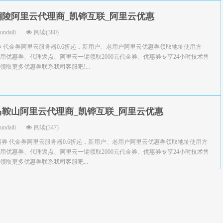
铜陵阿里云代理商_凯铧互联_阿里云优惠
yundaili
阅读(380)
券 代金券阿里云服务器0.6折起，新用户、老用户阿里云优惠券领取地址使用方
用优惠券、代理返点、阿里云一键领取2000元代金券、优惠券专享24小时技术售
取更多优惠券联系我司客服吧!...
马鞍山阿里云代理商_凯铧互联_阿里云优惠
yundaili
阅读(347)
惠券 代金券阿里云服务器0.6折起，新用户、老用户阿里云优惠券领取地址使用方
用优惠券、代理返点、阿里云一键领取2000元代金券、优惠券专享24小时技术售
领取更多优惠券联系我司客服吧...
滁州阿里云代理商_凯铧互联_阿里云优惠
yundaili
阅读(390)