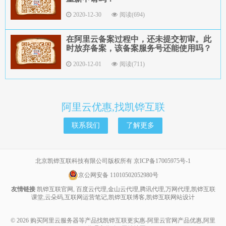
2020-12-30
阅读(694)
在阿里云备案过程中，还未提交初审。此
时放弃备案，该备案服务号还能使用吗？
2020-12-01
阅读(711)
阿里云优惠,找凯铧互联
联系我们
了解更多
北京凯铧互联科技有限公司版权所有
京ICP备17005975号-1
京公网安备 11010502052980号
友情链接
凯铧互联官网
,
百度云代理
,
金山云代理
,
腾讯代理
,
万网代理
,
凯铧互联
课堂
,
云朵码
,
互联网运营笔记
,
凯铧互联博客
,
凯铧互联网站设计
© 2026
购买阿里云服务器等产品找凯铧互联更实惠-阿里云官网产品优惠,阿里