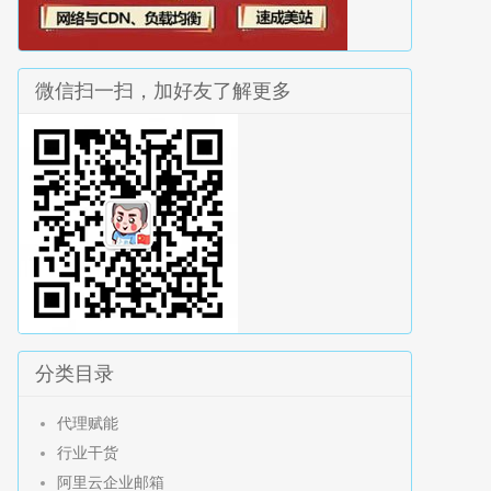
微信扫一扫，加好友了解更多
分类目录
代理赋能
行业干货
阿里云企业邮箱