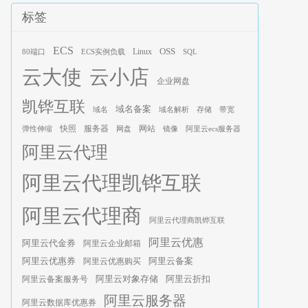
标签
ECS
OSS
Linux
80端口
ECS实例负载
SQL
云大使
云小店
企业网盘
凯铧互联
域名备案
域名
域名解析
存储
带宽
服务器
快照
网站
弹性伸缩
网盘
镜像
阿里云ecs服务器
阿里云代理
阿里云代理凯铧互联
阿里云代理商
阿里云代理商凯铧互联
阿里云优惠
阿里云代金券
阿里云企业邮箱
阿里云优惠券
阿里云优惠购买
阿里云备案
阿里云对象存储
阿里云折扣
阿里云备案服务号
阿里云服务器
阿里云数据库优惠券