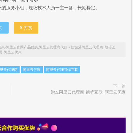
I服务在内的一体化服务
长的服务小组，现场技术人员一主一备，长期稳定。
0
)
打赏
惠-阿里云官网产品优惠,阿里云代理商代购
»
防城港阿里云代理商_凯铧互
联_阿里云优惠
里云代理商
阿里云代理
阿里云代理凯铧互联
下一篇
崇左阿里云代理商_凯铧互联_阿里云优惠