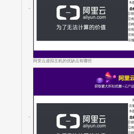
阿里云虚拟主机的优缺点有哪些