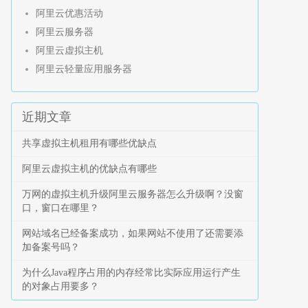
阿里云优惠活动
阿里云服务器
阿里云虚拟主机
阿里云轻量应用服务器
近期文章
共享虚拟主机租用有哪些优缺点
阿里云虚拟主机的优缺点有哪些
万网的虚拟主机升级阿里云服务器怎么升级啊？没窗
口，窗口在哪里？
网站域名已经备案成功，如果网站不使用了还需要添
加备案号吗？
为什么Java程序占用的内存经常比实际应用运行产生
的对象占用要多？