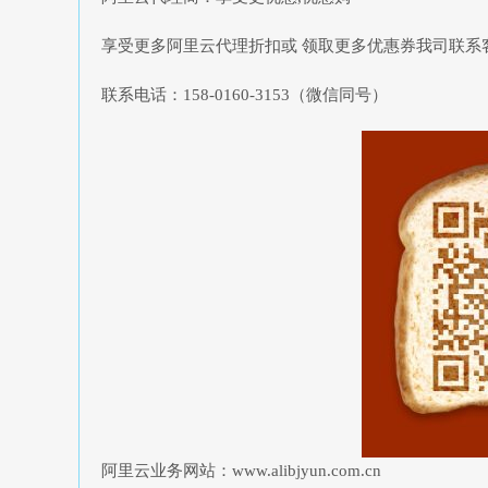
享受更多阿里云代理折扣或 领取更多优惠券我司联系客服QQ：32
联系电话：158-0160-3153（微信同号）
阿里云业务网站：www.alibjyun.com.cn