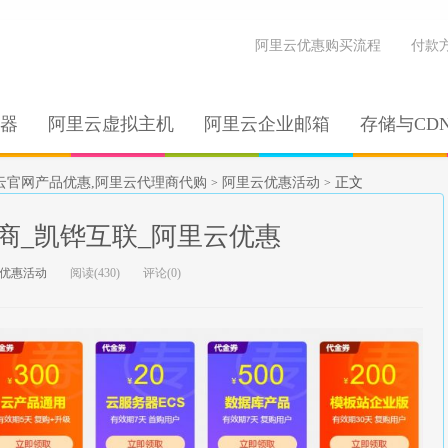
阿里云优惠购买流程
付款
器
阿里云虚拟主机
阿里云企业邮箱
存储与CD
云官网产品优惠,阿里云代理商代购
阿里云优惠活动
正文
>
>
商_凯铧互联_阿里云优惠
优惠活动
阅读(430)
评论(0)