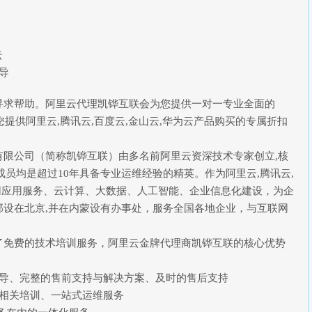
云
指导
寻求帮助。阿里云代理凯铧互联会为您提供一对一专业全面的
您提供阿里云,腾讯云,百度云,金山云,华为云产品购买的专属折扣
有限公司（简称凯铧互联）由多名前阿里云资深技术专家创立,核
成员均是超过10年具备专业运维经验的精英。作为阿里云,腾讯云,
联网应用服务、云计算、大数据、人工智能、企业信息化建设，为企
设在北京,并在内蒙设有办事处，服务全国各地企业，与互联网
了免费的技术培训服务，阿里云金牌代理商凯铧互联的核心优势
指导、完整的售前支持与解决方案、及时的售后支持
算相关培训、一站式运维服务