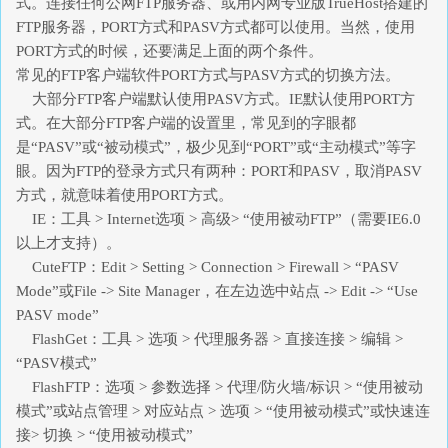
式。连接任何公网FTP服务器、或用内网专业版TrueHost搭建的
FTP服务器，PORT方式和PASV方式都可以使用。当然，使用
PORT方式的时候，还要满足上面的两个条件。
常见的FTP客户端软件PORT方式与PASV方式的切换方法。
大部分FTP客户端默认使用PASV方式。IE默认使用PORT方
式。在大部分FTP客户端的设置里，常见到的字眼都
是“PASV”或“被动模式”，极少见到“PORT”或“主动模式”等字
眼。因为FTP的登录方式只有两种：PORT和PASV，取消PASV
方式，就意味着使用PORT方式。
IE：工具 > Internet选项 > 高级> “使用被动FTP”（需要IE6.0
以上才支持）。
CuteFTP：Edit > Setting > Connection > Firewall > “PASV
Mode”或File -> Site Manager，在左边选中站点 -> Edit -> “Use
PASV mode”
FlashGet：工具 > 选项 > 代理服务器 > 直接连接 > 编辑 >
“PASV模式”
FlashFTP：选项 > 参数选择 > 代理/防火墙/标识 > “使用被动
模式”或站点管理 > 对应站点 > 选项 > “使用被动模式”或快速连
接> 切换 > “使用被动模式”