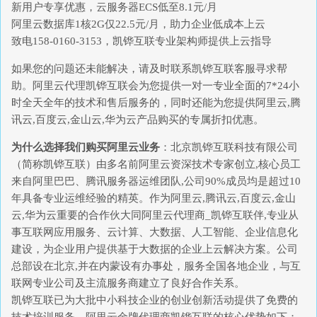
新用户专享优惠，云服务器ECS低至8.1元/月
阿里云数据库1核2G仅22.5元/月，助力企业低成本上云
致电158-0160-3153，凯铧互联专业架构师提供上云指导
如果您的问题还未能解决，请及时联系凯铧互联客服寻求帮
助。阿里云代理凯铧互联会为您提供一对一专业全面的7*24小
时全天全年的技术和售后服务的，同时还能为您提供阿里云,腾
讯云,百度云,金山云,华为云产品购买的专属折扣优惠。
为什么选择我们购买阿里云业务
：北京凯铧互联科技有限公司
（简称凯铧互联）由多名前阿里云资深技术专家创立,核心员工
来自阿里巴巴、腾讯服务器运维团队,公司90%成员均是超过10
年具备专业运维经验的精英。作为阿里云,腾讯云,百度云,金山
云,华为云重要的合作伙大同阿里云代理商_凯铧互联伴,专业从
事互联网应用服务、云计算、大数据、人工智能、企业信息化
建设，为企业用户提供基于大数据的企业上云解决方案。公司
总部设在北京,并在内蒙设有办事处，服务全国各地企业，与互
联网专业公司及主流服务商建立了良好合作关系。
凯铧互联已为大批中小科技企业的创业创新活动提供了免费的