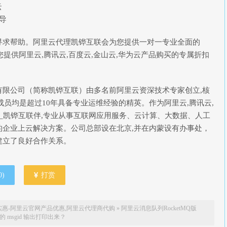
云
指导
寻求帮助。阿里云代理凯铧互联会为您提供一对一专业全面的
您提供阿里云,腾讯云,百度云,金山云,华为云产品购买的专属折扣
有限公司（简称凯铧互联）由多名前阿里云资深技术专家创立,核
成员均是超过10年具备专业运维经验的精英。作为阿里云,腾讯云,
商_凯铧互联伴,专业从事互联网应用服务、云计算、大数据、人工
企业上云解决方案。公司总部设在北京,并在内蒙设有办事处，
建立了良好合作关系。
0
)
打赏
惠-阿里云官网产品优惠,阿里云代理商代购
»
阿里云消息队列RocketMQ版
 msgid 输出打印出来？