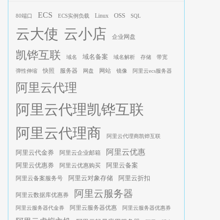
ECS
OSS
Linux
80端口
ECS实例负载
SQL
云大使
云小店
企业网盘
凯铧互联
域名备案
域名
域名解析
存储
带宽
服务器
快照
网站
弹性伸缩
网盘
镜像
阿里云ecs服务器
阿里云代理
阿里云代理凯铧互联
阿里云代理商
阿里云代理商凯铧互联
阿里云优惠
阿里云代金券
阿里云企业邮箱
阿里云优惠券
阿里云优惠购买
阿里云备案
阿里云对象存储
阿里云折扣
阿里云备案服务号
阿里云服务器
阿里云数据库优惠券
阿里云服务器优惠
阿里云服务器代金券
阿里云服务器优惠券