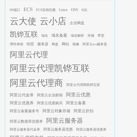
ECS
OSS
Linux
80端口
ECS实例负载
SQL
云大使
云小店
企业网盘
凯铧互联
域名备案
域名
域名解析
存储
带宽
服务器
快照
网站
弹性伸缩
网盘
镜像
阿里云ecs服务器
阿里云代理
阿里云代理凯铧互联
阿里云代理商
阿里云代理商凯铧互联
阿里云优惠
阿里云代金券
阿里云企业邮箱
阿里云优惠券
阿里云优惠购买
阿里云备案
阿里云对象存储
阿里云折扣
阿里云备案服务号
阿里云服务器
阿里云数据库优惠券
阿里云服务器优惠
阿里云服务器代金券
阿里云服务器优惠券